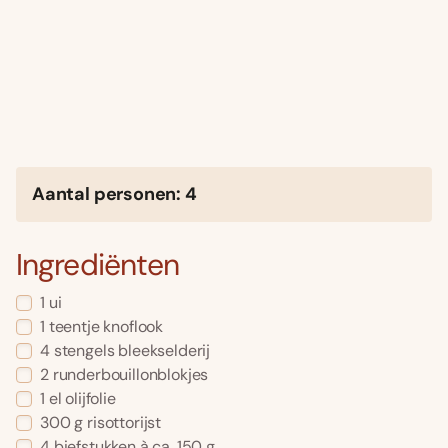
Aantal personen: 4
Ingrediënten
1 ui
1 teentje knoflook
4 stengels bleekselderij
2 runderbouillonblokjes
1 el olijfolie
300 g risottorijst
4 biefstukken à ca. 150 g