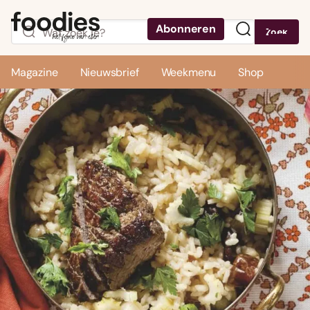
Abonneren
Zoek
Menu
Magazine
Nieuwsbrief
Weekmenu
Shop