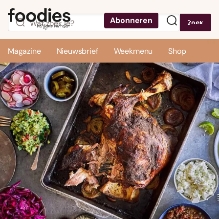
Abonneren
Zoek
Menu
Magazine
Nieuwsbrief
Weekmenu
Shop