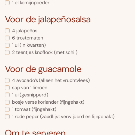
1
el
komijnpoeder
Voor de jalapeñosalsa
4
jalapeños
6
trostomaten
1
ui
(in kwarten)
2
teentjes
knoflook
(met schil)
Voor de guacamole
4
avocado’s
(alleen het vruchtvlees)
sap van 1 limoen
1
ui
(gesnipperd)
bosje
verse koriander
(fijngehakt)
1
tomaat
(fijngehakt)
1
rode peper
(zaadlijst verwijderd en fijngehakt)
Om te serveren