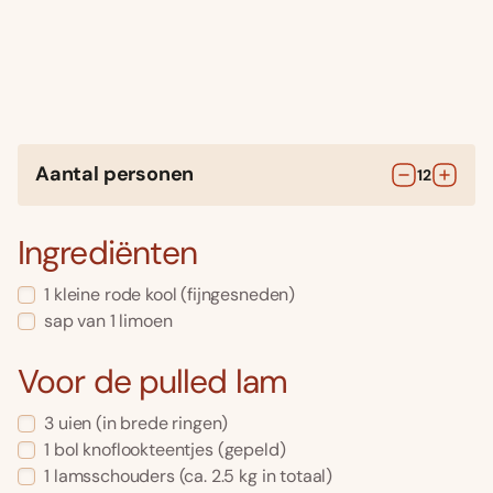
Aantal personen
12
Ingrediënten
1
kleine
rode kool
(fijngesneden)
sap van 1 limoen
Voor de pulled lam
3
uien
(in brede ringen)
1
bol
knoflookteentjes
(gepeld)
1
lamsschouders
(ca. 2.5 kg in totaal)