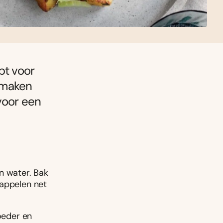
pt voor
smaken
voor een
n water. Bak
dappelen net
poeder en