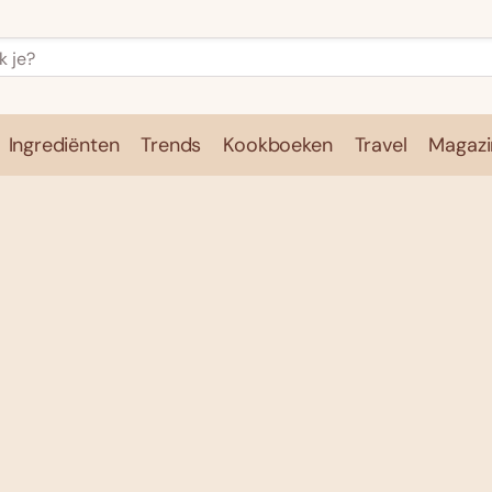
Ingrediënten
Trends
Kookboeken
Travel
Magazi
e
Kookschool
Ingrediënten
Trends
Kookboeken