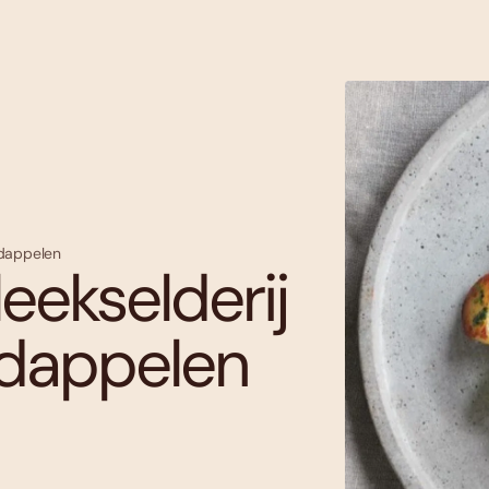
rdappelen
leekselderij
rdappelen