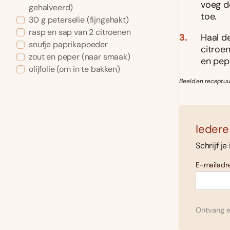
voeg de
gehalveerd)
toe.
30
g
peterselie
(fijngehakt)
rasp en sap van 2 citroenen
Haal d
snufje
paprikapoeder
citroe
zout en peper
(naar smaak)
en pep
olijfolie
(om in te bakken)
Beeld en receptuu
Iedere
Schrijf je
E-mailadre
Ontvang el