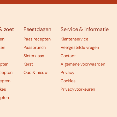
& zoet
Feestdagen
Service & informatie
ten
Paas recepten
Klantenservice
ten
Paasbrunch
Veelgestelde vragen
Sinterklaas
Contact
pten
Kerst
Algemene voorwaarden
cepten
Oud & nieuw
Privacy
epten
Cookies
kes
Privacyvoorkeuren
epten