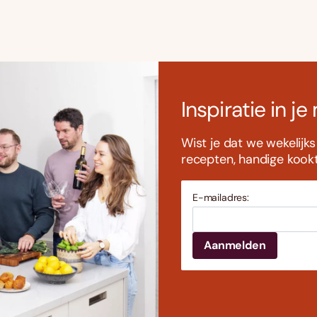
Inspiratie in je
Wist je dat we wekelijk
recepten, handige kookti
E-mailadres: