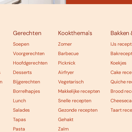
Gerechten
Kookthema's
Bakken 
Soepen
Zomer
IJs recep
Voorgerechten
Barbecue
Bakrecep
Hoofdgerechten
Picknick
Koekjes
s
Desserts
Airfryer
Cake rece
n
Bijgerechten
Vegetarisch
Quiche re
Borrelhapjes
Makkelijke recepten
Brood rec
Lunch
Snelle recepten
Cheeseca
Salades
Gezonde recepten
Taart rec
Tapas
Gehakt
Pasta
Zalm