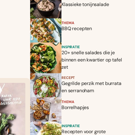
Klassieke tonijnsalade
THEMA
BBQ recepten
INSPIRATIE
20+ snelle salades die je
binnen een kwartier op tafel
zet
RECEPT
Gegrilde perzik met burrata
en serranoham
THEMA
Borrelhapjes
INSPIRATIE
Recepten voor grote