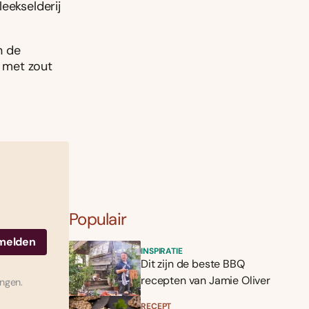
eekselderij
n de
 met zout
Populair
INSPIRATIE
Dit zijn de beste BBQ
recepten van Jamie Oliver
ingen.
RECEPT