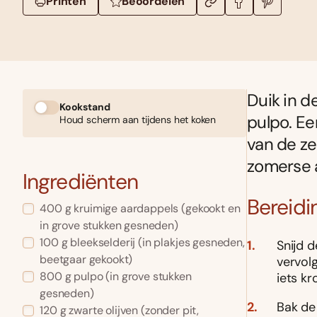
Printen
Beoordelen
Duik in d
Kookstand
pulpo. Ee
Houd scherm aan tijdens het koken
van de ze
zomerse 
Ingrediënten
Bereidi
400
g
kruimige aardappels
(gekookt en
in grove stukken gesneden)
100
g
bleekselderij
(in plakjes gesneden,
Snijd 
beetgaar gekookt)
vervol
800
g
pulpo
(in grove stukken
iets kr
gesneden)
Bak de 
120
g
zwarte olijven
(zonder pit,