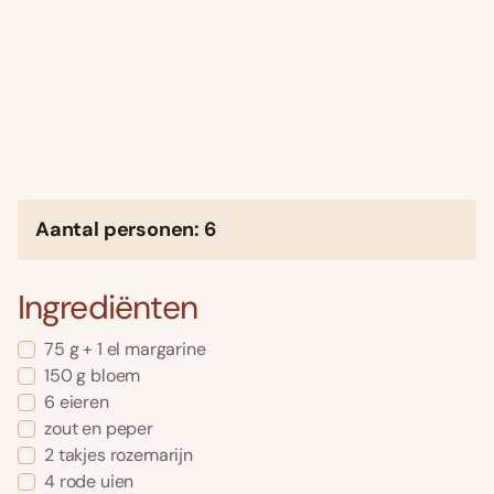
Aantal personen: 6
Ingrediënten
75 g + 1 el margarine
150 g bloem
6 eieren
zout en peper
2 takjes rozemarijn
4 rode uien