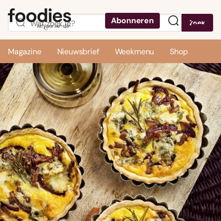
Abonneren
Zoek
Menu
Magazine
Nieuwsbrief
Weekmenu
Shop