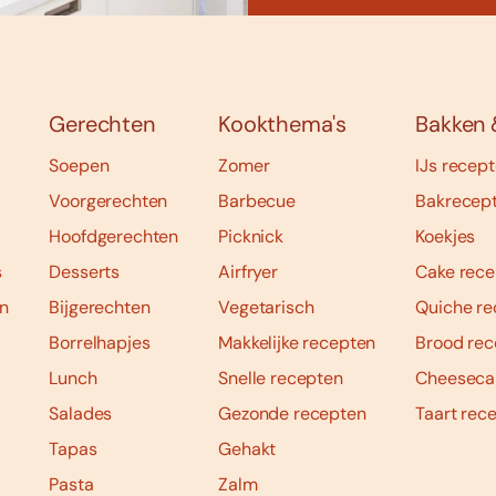
Gerechten
Kookthema's
Bakken 
Soepen
Zomer
IJs recep
Voorgerechten
Barbecue
Bakrecep
Hoofdgerechten
Picknick
Koekjes
s
Desserts
Airfryer
Cake rece
n
Bijgerechten
Vegetarisch
Quiche re
Borrelhapjes
Makkelijke recepten
Brood rec
Lunch
Snelle recepten
Cheeseca
Salades
Gezonde recepten
Taart rec
Tapas
Gehakt
Pasta
Zalm