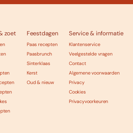
& zoet
Feestdagen
Service & informatie
ten
Paas recepten
Klantenservice
ten
Paasbrunch
Veelgestelde vragen
Sinterklaas
Contact
pten
Kerst
Algemene voorwaarden
cepten
Oud & nieuw
Privacy
epten
Cookies
kes
Privacyvoorkeuren
epten