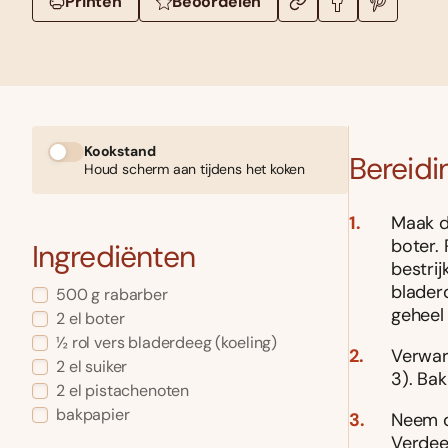
Printen
Beoordelen
Kookstand
Bereidi
Houd scherm aan tijdens het koken
Maak d
boter.
Ingrediënten
bestri
blader
500 g rabarber
geheel 
2 el boter
½ rol vers bladerdeeg (koeling)
Verwar
2 el suiker
3). Ba
2 el pistachenoten
bakpapier
Neem d
Verdee