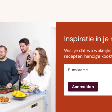
Inspiratie in je
Wist je dat we wekelijk
recepten, handige kookti
E-mailadres: