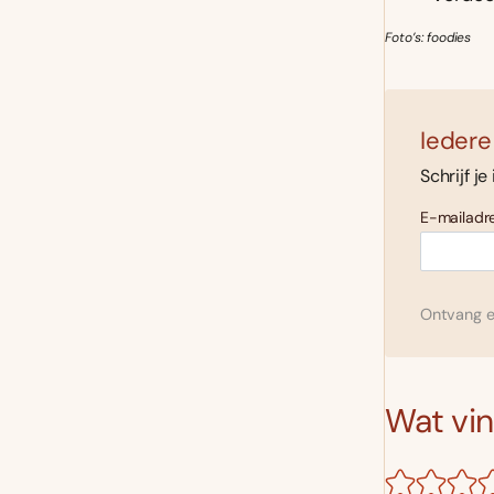
Foto’s: foodies
Iedere
Schrijf je
E-mailadre
Ontvang el
Wat vind