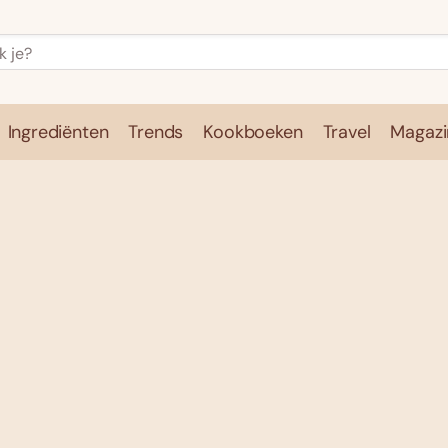
Ingrediënten
Trends
Kookboeken
Travel
Magazi
e
Kookschool
Ingrediënten
Trends
Kookboeken