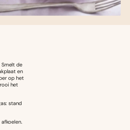
. Smelt de
akplaat en
ber op het
rooi het
gas: stand
 afkoelen.