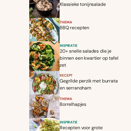
Klassieke tonijnsalade
THEMA
BBQ recepten
INSPIRATIE
20+ snelle salades die je
binnen een kwartier op tafel
zet
RECEPT
Gegrilde perzik met burrata
en serranoham
THEMA
Borrelhapjes
INSPIRATIE
Recepten voor grote