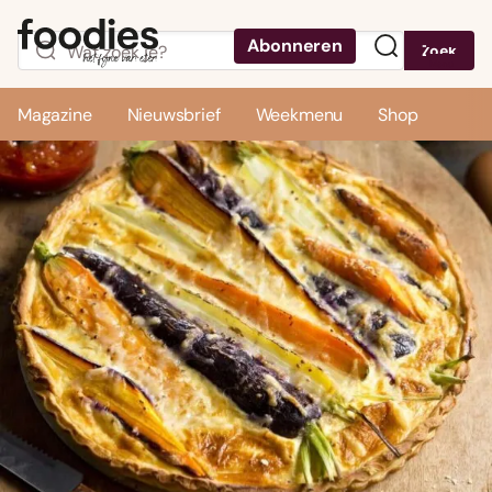
Abonneren
Zoek
Menu
Magazine
Nieuwsbrief
Weekmenu
Shop