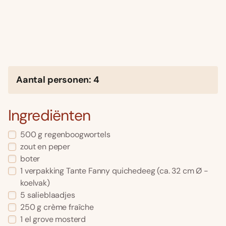
Aantal personen: 4
Ingrediënten
500 g regenboogwortels
zout en peper
boter
1 verpakking Tante Fanny quichedeeg (ca. 32 cm Ø -
koelvak)
5 salieblaadjes
250 g crème fraîche
1 el grove mosterd