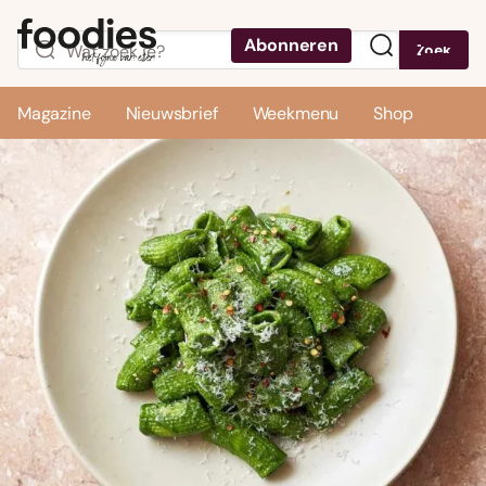
Abonneren
Zoek
Menu
Magazine
Nieuwsbrief
Weekmenu
Shop