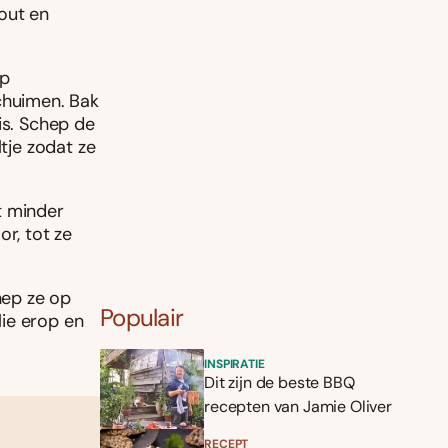
out en
op
chuimen. Bak
is. Schep de
ltje zodat ze
t minder
r, tot ze
hep ze op
Populair
ie erop en
INSPIRATIE
Dit zijn de beste BBQ
recepten van Jamie Oliver
RECEPT