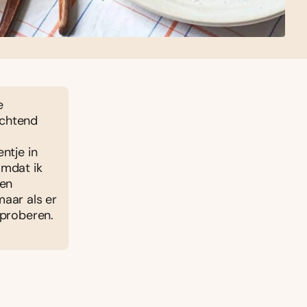
e
ochtend
entje in
omdat ik
 en
aar als er
 proberen.