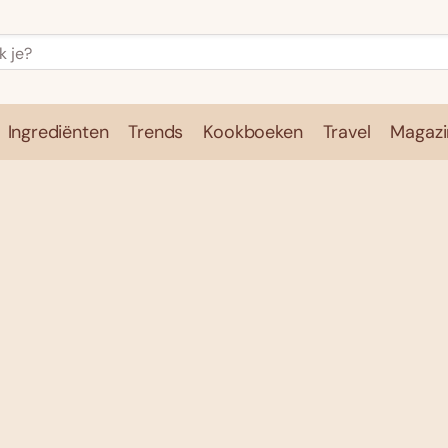
Ingrediënten
Trends
Kookboeken
Travel
Magazi
e
Kookschool
Ingrediënten
Trends
Kookboeken