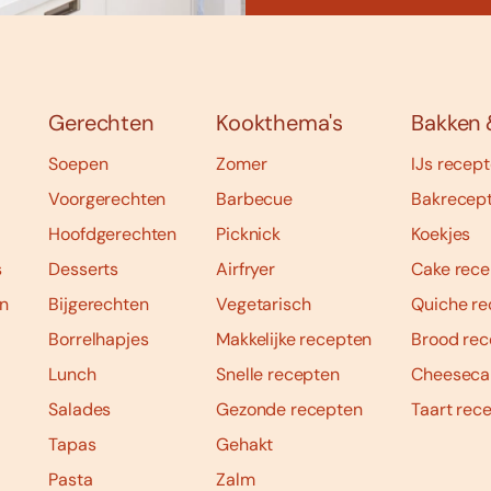
Gerechten
Kookthema's
Bakken 
Soepen
Zomer
IJs recep
Voorgerechten
Barbecue
Bakrecep
Hoofdgerechten
Picknick
Koekjes
s
Desserts
Airfryer
Cake rece
n
Bijgerechten
Vegetarisch
Quiche re
Borrelhapjes
Makkelijke recepten
Brood rec
Lunch
Snelle recepten
Cheeseca
Salades
Gezonde recepten
Taart rec
Tapas
Gehakt
Pasta
Zalm