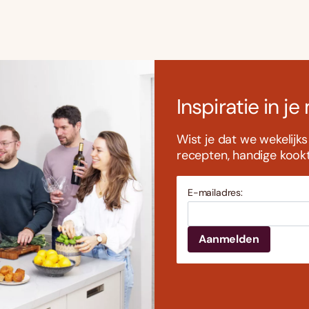
Inspiratie in je
Wist je dat we wekelijk
recepten, handige kookti
E-mailadres: