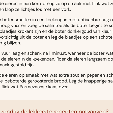
de eieren in een kom, breng ze op smaak met flink wat z
n klop ze lichtjes los met een vork.
e boter smelten in een koekenpan met antiaanbaklaag 
hoog vuur en voeg de salie toe als de boter begint te s
blaadjes krokant zijn en de boter donkergoud van kleur 
oorzichtig uit de boter en leg de blaadjes op een schote
ig blijven.
t vuur laag en schenk na 1 minuut, wanneer de boter wa
, de eieren in de koekenpan. Roer de eieren langzaam doo
aak gestold zijn.
de eieren op smaak met wat extra zout en peper en sc
te, beboterde geroosterde brood. Leg de knapperige sal
r flink wat Parmezaanse kaas over.
 zondag de lekkerste recepten ontvangen?