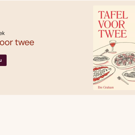
ek
voor twee
u