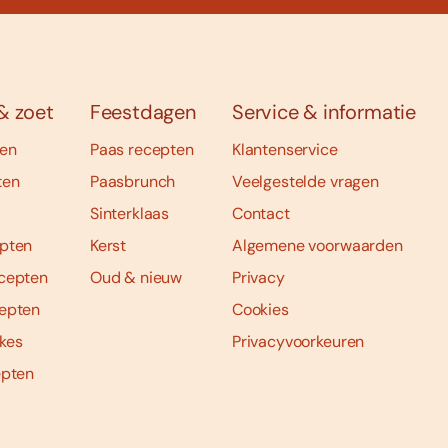
& zoet
Feestdagen
Service & informatie
ten
Paas recepten
Klantenservice
ten
Paasbrunch
Veelgestelde vragen
Sinterklaas
Contact
pten
Kerst
Algemene voorwaarden
cepten
Oud & nieuw
Privacy
epten
Cookies
kes
Privacyvoorkeuren
epten