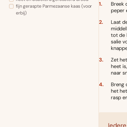
Breek 
fijn geraspte Parmezaanse kaas (voor
peper e
erbij)
Laat d
middel
tot de 
salie v
knapper
Zet he
heet is
naar sm
Breng 
het he
rasp e
Iedere