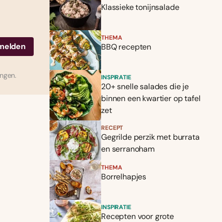
Klassieke tonijnsalade
THEMA
BBQ recepten
ingen.
INSPIRATIE
20+ snelle salades die je
binnen een kwartier op tafel
zet
RECEPT
Gegrilde perzik met burrata
en serranoham
THEMA
Borrelhapjes
INSPIRATIE
Recepten voor grote