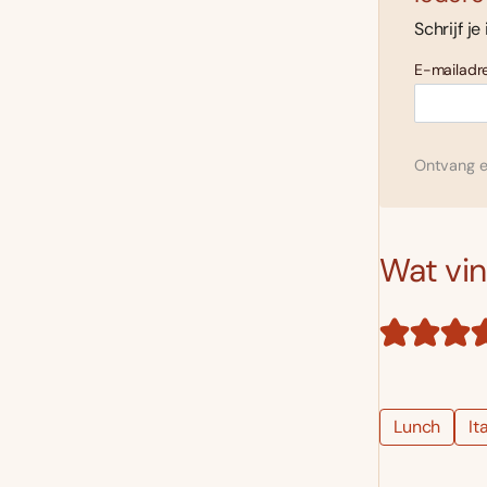
Schrijf je
E-mailadre
Ontvang el
Wat vind
Lunch
It