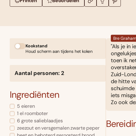
Printen
Beoordelen
Bre Graham
"Als je in
Kookstand
Houd scherm aan tijdens het koken
ongelukjes
toen ik n
overstaken
Aantal personen: 2
Zuid-Lond
de hitte v
schuimde 
Ingrediënten
iets misga
Zo ook dez
5 eieren
1 el roomboter
6 grote salieblaadjes
Bereidi
zeezout en versgemalen zwarte peper
heet en beboterd geroosterd brood