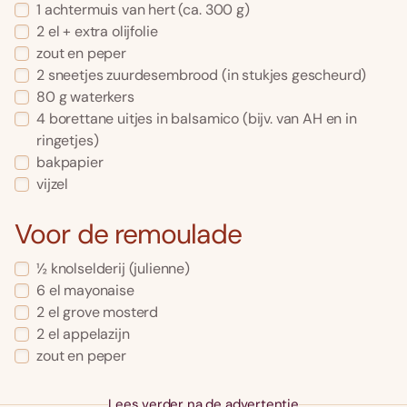
1 achtermuis van hert (ca. 300 g)
2 el + extra olijfolie
zout en peper
2 sneetjes zuurdesembrood (in stukjes gescheurd)
80 g waterkers
4 borettane uitjes in balsamico (bijv. van AH en in
ringetjes)
bakpapier
vijzel
Voor de remoulade
½ knolselderij (julienne)
6 el mayonaise
2 el grove mosterd
2 el appelazijn
zout en peper
Lees verder na de advertentie