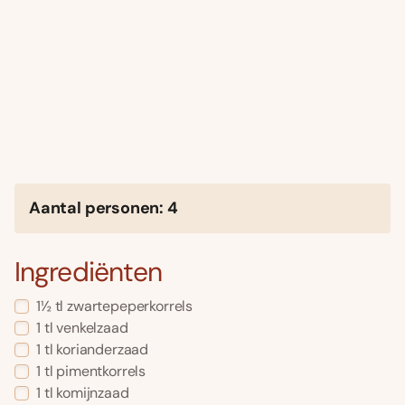
Aantal personen: 4
Ingrediënten
1½ tl zwartepeperkorrels
1 tl venkelzaad
1 tl korianderzaad
1 tl pimentkorrels
1 tl komijnzaad