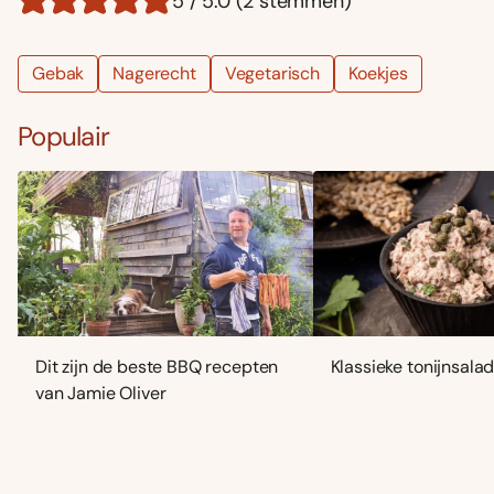
5 / 5.0 (2 stemmen)
Gebak
Nagerecht
Vegetarisch
Koekjes
Populair
Dit zijn de beste BBQ recepten
Klassieke tonijnsala
van Jamie Oliver