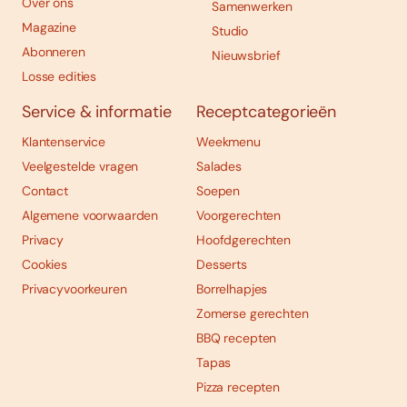
Over ons
Samenwerken
Magazine
Studio
Abonneren
Nieuwsbrief
Losse edities
Service & informatie
Receptcategorieën
Klantenservice
Weekmenu
Veelgestelde vragen
Salades
Contact
Soepen
Algemene voorwaarden
Voorgerechten
Privacy
Hoofdgerechten
Cookies
Desserts
Privacyvoorkeuren
Borrelhapjes
Zomerse gerechten
BBQ recepten
Tapas
Pizza recepten