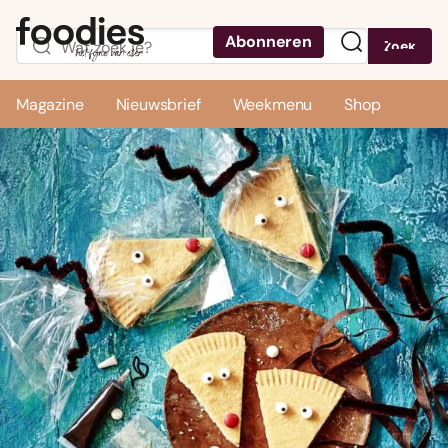
Abonneren
Zoek
Menu
Magazine
Nieuwsbrief
Weekmenu
Shop