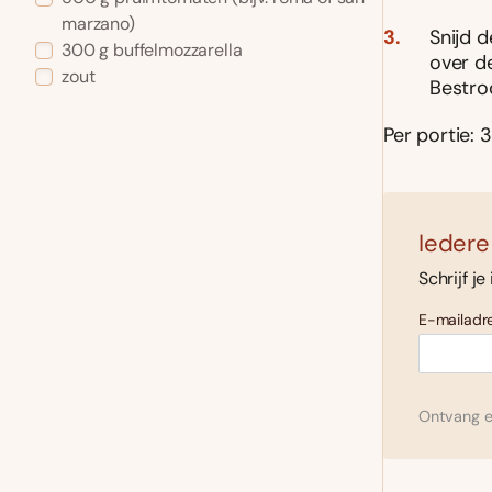
marzano)
Snijd d
300 g buffelmozzarella
over d
zout
Bestro
Per portie: 3
Iedere
Schrijf je
E-mailadre
Ontvang el