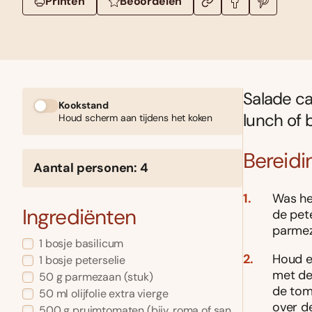
Printen
Beoordelen
Salade ca
Kookstand
lunch of 
Houd scherm aan tijdens het koken
Bereidi
Aantal personen: 4
Was he
Ingrediënten
de pet
parmez
1 bosje basilicum
Houd e
1 bosje peterselie
met de
50 g parmezaan (stuk)
de tom
50 ml olijfolie extra vierge
over d
500 g pruimtomaten (bijv. roma of san