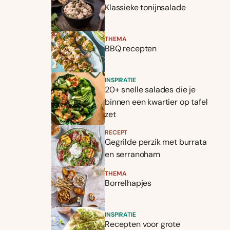
Klassieke tonijnsalade
THEMA
BBQ recepten
INSPIRATIE
20+ snelle salades die je
binnen een kwartier op tafel
zet
RECEPT
Gegrilde perzik met burrata
en serranoham
THEMA
Borrelhapjes
INSPIRATIE
Recepten voor grote