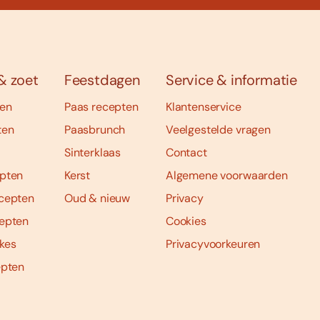
& zoet
Feestdagen
Service & informatie
ten
Paas recepten
Klantenservice
ten
Paasbrunch
Veelgestelde vragen
Sinterklaas
Contact
pten
Kerst
Algemene voorwaarden
cepten
Oud & nieuw
Privacy
epten
Cookies
kes
Privacyvoorkeuren
epten