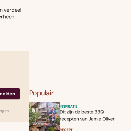
en verdeel
erheen.
Populair
INSPIRATIE
ingen.
Dit zijn de beste BBQ
recepten van Jamie Oliver
RECEPT