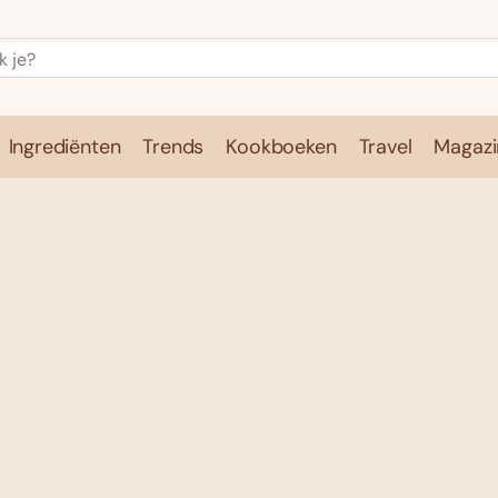
Ingrediënten
Trends
Kookboeken
Travel
Magazi
e
Kookschool
Ingrediënten
Trends
Kookboeken