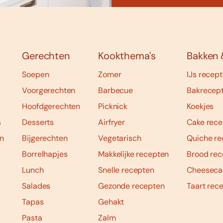
Gerechten
Kookthema's
Bakken 
Soepen
Zomer
IJs recep
Voorgerechten
Barbecue
Bakrecep
Hoofdgerechten
Picknick
Koekjes
s
Desserts
Airfryer
Cake rece
n
Bijgerechten
Vegetarisch
Quiche re
Borrelhapjes
Makkelijke recepten
Brood rec
Lunch
Snelle recepten
Cheeseca
Salades
Gezonde recepten
Taart rec
Tapas
Gehakt
Pasta
Zalm