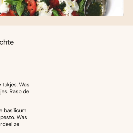
ichte
 takjes. Was
jes. Rasp de
e basilicum
e pesto. Was
rdeel ze