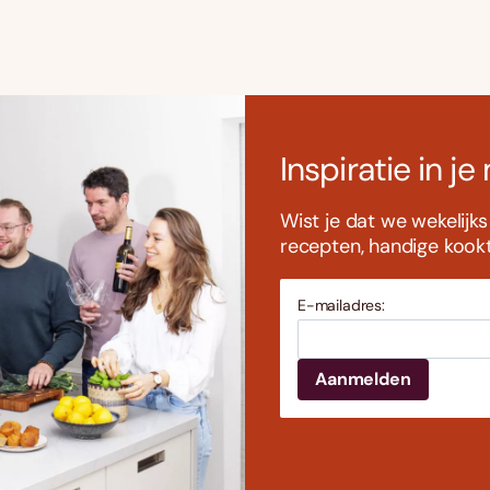
Inspiratie in je
Wist je dat we wekelijk
recepten, handige kookti
E-mailadres: