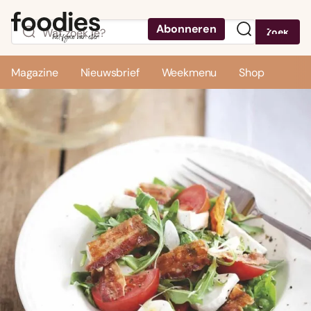
Abonneren
Zoek
Menu
Magazine
Nieuwsbrief
Weekmenu
Shop