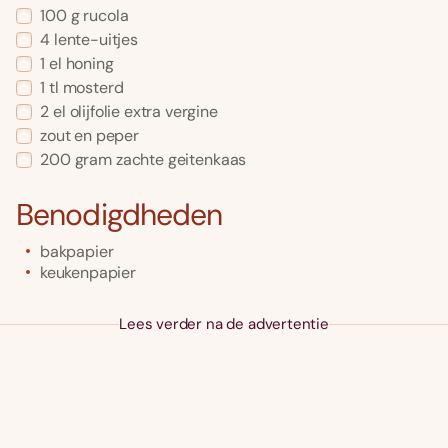
100
g
rucola
4
lente-uitjes
1
el
honing
1
tl
mosterd
2
el
olijfolie extra vergine
zout en peper
200
gram
zachte geitenkaas
Benodigdheden
bakpapier
keukenpapier
Lees verder na de advertentie