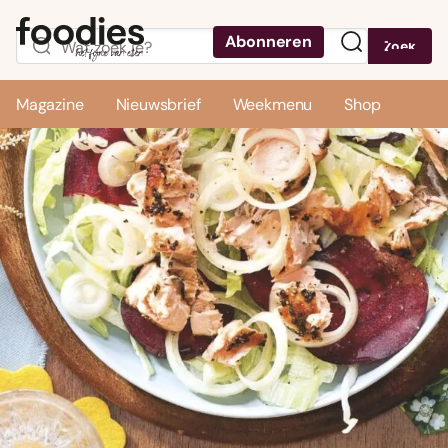
Abonneren
Zoek
Menu
Magazine
Nieuwsbrief
Weekmenu
Shop