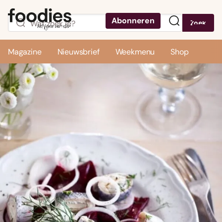
Abonneren
Zoek
Menu
Magazine
Nieuwsbrief
Weekmenu
Shop