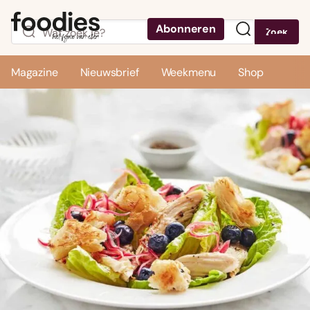
Abonneren
Zoek
Menu
Magazine
Nieuwsbrief
Weekmenu
Shop