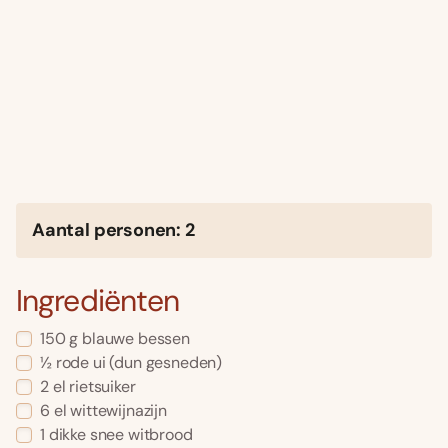
Aantal personen: 2
Ingrediënten
150 g blauwe bessen
½ rode ui (dun gesneden)
2 el rietsuiker
6 el wittewijnazijn
1 dikke snee witbrood