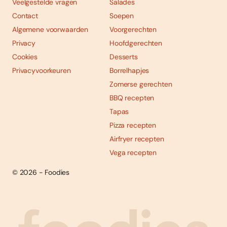
Veelgestelde vragen
Salades
Contact
Soepen
Algemene voorwaarden
Voorgerechten
Privacy
Hoofdgerechten
Cookies
Desserts
Privacyvoorkeuren
Borrelhapjes
Zomerse gerechten
BBQ recepten
Tapas
Pizza recepten
Airfryer recepten
Vega recepten
© 2026 - Foodies
Social
Foodies 08/2026
Tropische smaakexplosies
media
Abonneren