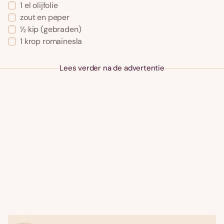
1 el olijfolie
zout en peper
½ kip (gebraden)
1 krop romainesla
Lees verder na de advertentie