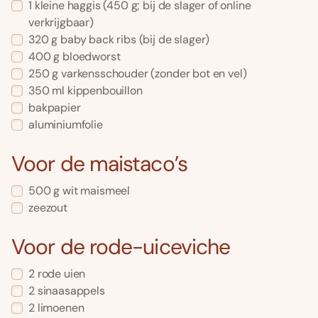
1 kleine haggis (450 g; bij de slager of online
verkrijgbaar)
320 g baby back ribs (bij de slager)
400 g bloedworst
250 g varkensschouder (zonder bot en vel)
350 ml kippenbouillon
bakpapier
aluminiumfolie
Voor de maistaco’s
500 g wit maismeel
zeezout
Voor de rode-uiceviche
2 rode uien
2 sinaasappels
2 limoenen