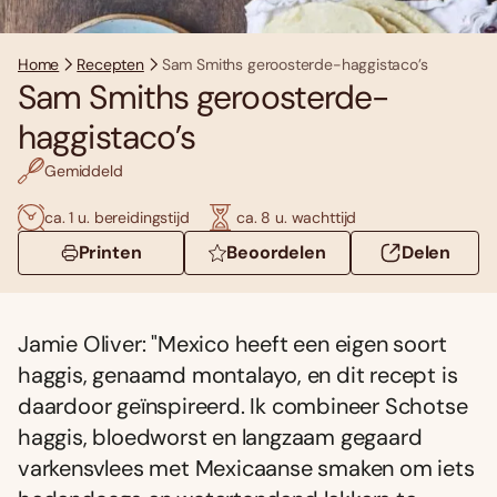
Home
Recepten
Sam Smiths geroosterde-haggistaco’s
Sam Smiths geroosterde-
haggistaco’s
Gemiddeld
ca. 1 u. bereidingstijd
ca. 8 u. wachttijd
Printen
Beoordelen
Delen
Jamie Oliver: "Mexico heeft een eigen soort
haggis, genaamd montalayo, en dit recept is
daardoor geïnspireerd. Ik combineer Schotse
haggis, bloedworst en langzaam gegaard
varkensvlees met Mexicaanse smaken om iets