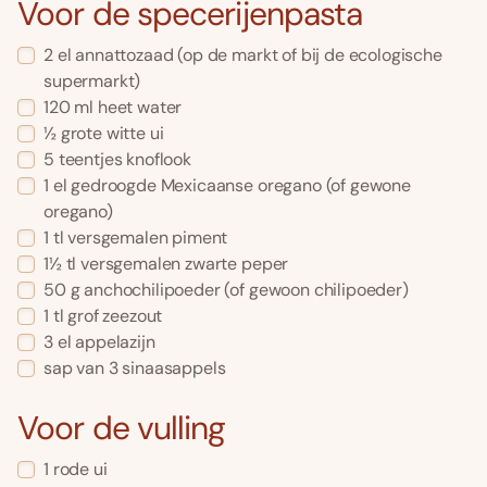
Voor de specerijenpasta
2 el annattozaad (op de markt of bij de ecologische
supermarkt)
120 ml heet water
½ grote witte ui
5 teentjes knoflook
1 el gedroogde Mexicaanse oregano (of gewone
oregano)
1 tl versgemalen piment
1½ tl versgemalen zwarte peper
50 g anchochilipoeder (of gewoon chilipoeder)
1 tl grof zeezout
3 el appelazijn
sap van 3 sinaasappels
Voor de vulling
1 rode ui