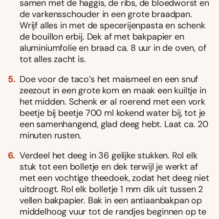
samen met de haggis, de ribs, de bloedworst en
de varkensschouder in een grote braadpan.
Wrijf alles in met de specerijenpasta en schenk
de bouillon erbij. Dek af met bakpapier en
aluminiumfolie en braad ca. 8 uur in de oven, of
tot alles zacht is.
Doe voor de taco’s het maismeel en een snuf
zeezout in een grote kom en maak een kuiltje in
het midden. Schenk er al roerend met een vork
beetje bij beetje 700 ml kokend water bij, tot je
een samenhangend, glad deeg hebt. Laat ca. 20
minuten rusten.
Verdeel het deeg in 36 gelijke stukken. Rol elk
stuk tot een bolletje en dek terwijl je werkt af
met een vochtige theedoek, zodat het deeg niet
uitdroogt. Rol elk bolletje 1 mm dik uit tussen 2
vellen bakpapier. Bak in een antiaanbakpan op
middelhoog vuur tot de randjes beginnen op te