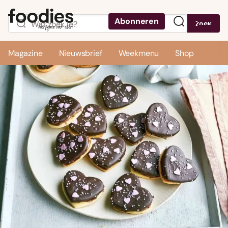
Abonneren
Zoek
Menu
Magazine
Nieuwsbrief
Weekmenu
Shop