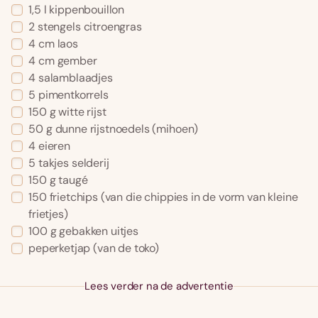
1,5
l
kippenbouillon
2
stengels
citroengras
4
cm
laos
4
cm
gember
4
salamblaadjes
5
pimentkorrels
150
g
witte rijst
50
g
dunne rijstnoedels
(mihoen)
4
eieren
5
takjes
selderij
150
g
taugé
150
frietchips
(van die chippies in de vorm van kleine
frietjes)
100
g
gebakken uitjes
peperketjap
(van de toko)
Lees verder na de advertentie