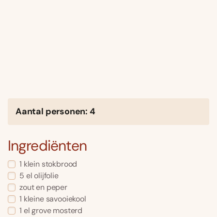
Aantal personen: 4
Ingrediënten
1 klein stokbrood
5 el olijfolie
zout en peper
1 kleine savooiekool
1 el grove mosterd