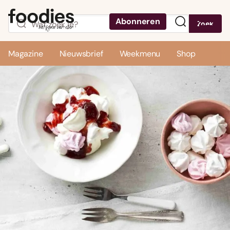
Abonneren
Zoek
Menu
Magazine
Nieuwsbrief
Weekmenu
Shop