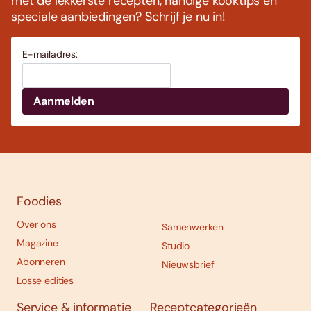
met de lekkerste recepten, handige kooktips en
speciale aanbiedingen? Schrijf je nu in!
E-mailadres:
Foodies
Over ons
Samenwerken
Magazine
Studio
Abonneren
Nieuwsbrief
Losse edities
Service & informatie
Receptcategorieën