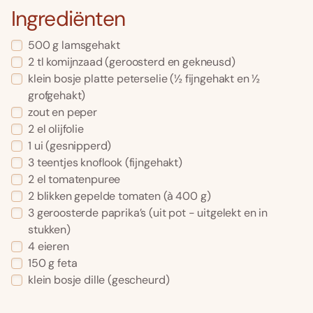
Ingrediënten
500 g lamsgehakt
2 tl komijnzaad (geroosterd en gekneusd)
klein bosje platte peterselie (½ fijngehakt en ½
grofgehakt)
zout en peper
2 el olijfolie
1 ui (gesnipperd)
3 teentjes knoflook (fijngehakt)
2 el tomatenpuree
2 blikken gepelde tomaten (à 400 g)
3 geroosterde paprika’s (uit pot - uitgelekt en in
stukken)
4 eieren
150 g feta
klein bosje dille (gescheurd)