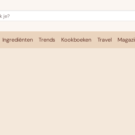
Ingrediënten
Trends
Kookboeken
Travel
Magazi
e
Kookschool
Ingrediënten
Trends
Kookboeken