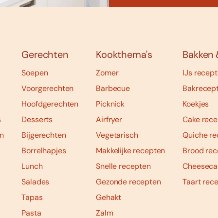
Gerechten
Kookthema's
Bakken 
Soepen
Zomer
IJs recep
Voorgerechten
Barbecue
Bakrecep
Hoofdgerechten
Picknick
Koekjes
s
Desserts
Airfryer
Cake rece
n
Bijgerechten
Vegetarisch
Quiche re
Borrelhapjes
Makkelijke recepten
Brood rec
Lunch
Snelle recepten
Cheeseca
Salades
Gezonde recepten
Taart rec
Tapas
Gehakt
Pasta
Zalm