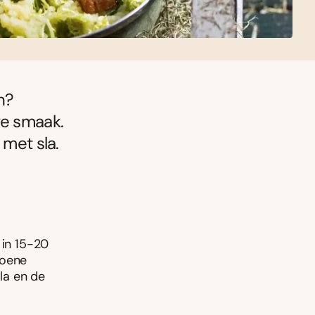
n?
re smaak.
 met sla.
 in 15-20
roene
sla en de