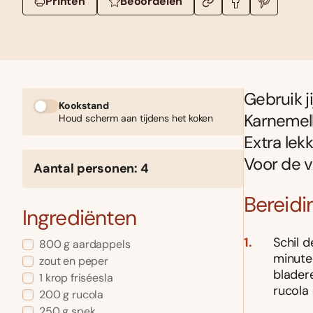
Printen
Beoordelen
Gebruik j
Kookstand
Karnemelk
Houd scherm aan tijdens het koken
Extra lek
Voor de va
Aantal personen: 4
Bereidi
Ingrediënten
Schil d
800 g aardappels
minute
zout en peper
bladere
1 krop friséesla
rucola 
200 g rucola
250 g spek