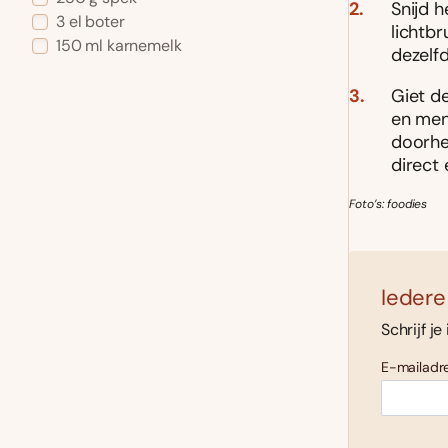
Snijd h
3 el boter
lichtb
150 ml karnemelk
dezelf
Giet d
en men
doorhe
direct 
Foto’s: foodies
Iedere
Schrijf je
E-mailadre