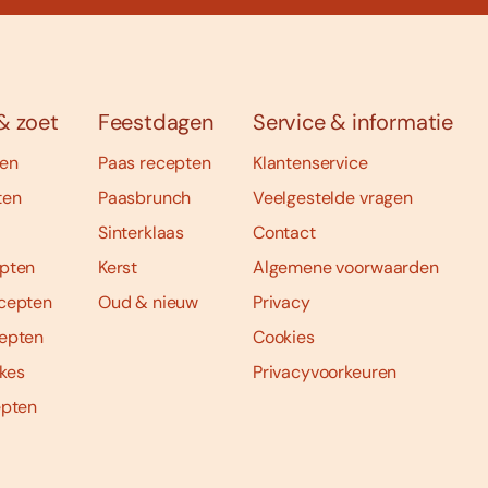
& zoet
Feestdagen
Service & informatie
ten
Paas recepten
Klantenservice
ten
Paasbrunch
Veelgestelde vragen
Sinterklaas
Contact
pten
Kerst
Algemene voorwaarden
cepten
Oud & nieuw
Privacy
epten
Cookies
kes
Privacyvoorkeuren
epten