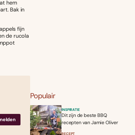
laat hem
rt. Bak in
ppels fijn
en de rucola
amppot
Populair
INSPIRATIE
Dit zijn de beste BBQ
recepten van Jamie Oliver
RECEPT