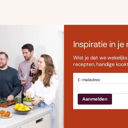
Inspiratie in je
Wist je dat we wekelijk
recepten, handige kookti
E-mailadres: