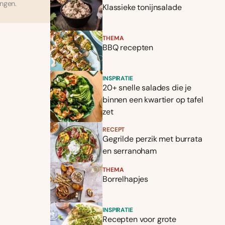
ingen.
Klassieke tonijnsalade
THEMA
BBQ recepten
INSPIRATIE
20+ snelle salades die je
binnen een kwartier op tafel
zet
RECEPT
Gegrilde perzik met burrata
en serranoham
THEMA
Borrelhapjes
INSPIRATIE
Recepten voor grote