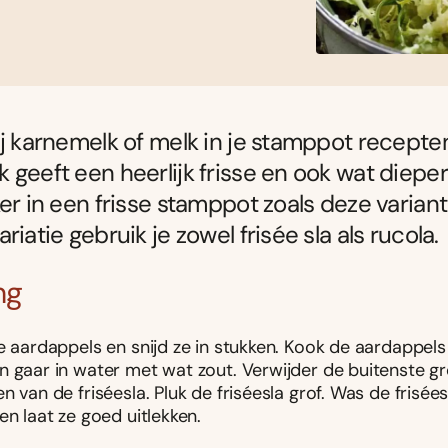
ij karnemelk of melk in je stamppot recepte
 geeft een heerlijk frisse en ook wat diepe
ker in een frisse stamppot zoals deze variant
riatie gebruik je zowel frisée sla als rucola.
ng
e aardappels en snijd ze in stukken. Kook de aardappels
n gaar in water met wat zout. Verwijder de buitenste g
n van de friséesla. Pluk de friséesla grof. Was de frisée
en laat ze goed uitlekken.