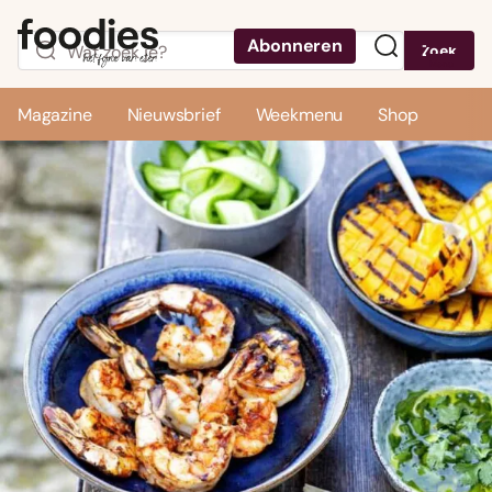
Abonneren
Zoek
Menu
Magazine
Nieuwsbrief
Weekmenu
Shop