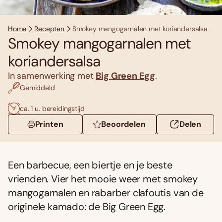
Home
Recepten
Smokey mangogarnalen met koriandersalsa
Smokey mangogarnalen met
koriandersalsa
In samenwerking met
Big Green Egg
.
Gemiddeld
ca. 1 u. bereidingstijd
Printen
Beoordelen
Delen
Een barbecue, een biertje en je beste
vrienden. Vier het mooie weer met smokey
mangogarnalen en rabarber clafoutis van de
originele kamado: de Big Green Egg.