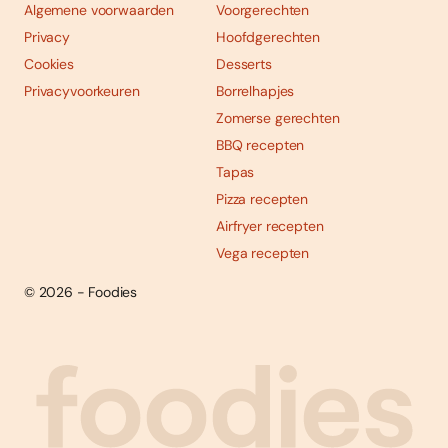
Algemene voorwaarden
Voorgerechten
Privacy
Hoofdgerechten
Cookies
Desserts
Privacyvoorkeuren
Borrelhapjes
Zomerse gerechten
BBQ recepten
Tapas
Pizza recepten
Airfryer recepten
Vega recepten
© 2026 - Foodies
Social
Foodies 08/2026
Tropische smaakexplosies
media
Abonneren
Bestellen