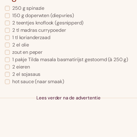
250
g
spinazie
150
g
doperwten
(diepvries)
2
teentjes
knoflook
(gesnipperd)
2
tl
madras currypoeder
1
tl
korianderzaad
2
el
olie
zout en peper
1
pakje
Tilda masala basmatirijst gestoomd
(à 250 g)
2
eieren
2
el
sojasaus
hot sauce
(naar smaak)
Lees verder na de advertentie