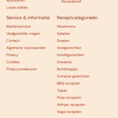
Abonneren
Nieuwsbrief
Losse edities
Service & informatie
Receptcategorieën
Klantenservice
Weekmenu
Veelgestelde vragen
Salades
Contact
Soepen
Algemene voorwaarden
Voorgerechten
Privacy
Hoofdgerechten
Cookies
Desserts
Privacyvoorkeuren
Borrelhapjes
Zomerse gerechten
BBQ recepten
Tapas
Pizza recepten
Airfryer recepten
Vega recepten