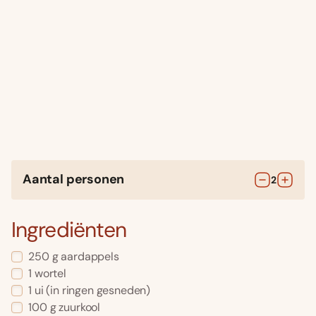
Aantal personen
2
Ingrediënten
250
g
aardappels
1
wortel
1
ui
(in ringen gesneden)
100
g
zuurkool