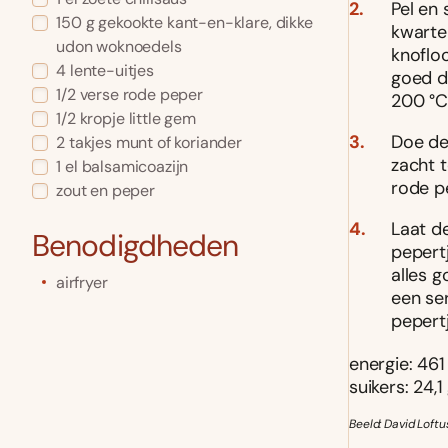
Pel en 
150
g
gekookte kant-en-klare, dikke
kwarten
udon woknoedels
knofloo
4
lente-uitjes
goed d
1/2
verse rode peper
200 °C,
1/2
kropje
little gem
Doe de
2
takjes munt of koriander
zacht 
1
el
balsamicoazijn
rode pe
zout en peper
Laat d
Benodigdheden
pepertj
alles 
airfryer
een se
pepertj
energie: 461 k
suikers: 24,1 
Beeld: David Loftu