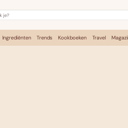
Ingrediënten
Trends
Kookboeken
Travel
Magazi
e
Kookschool
Ingrediënten
Trends
Kookboeken