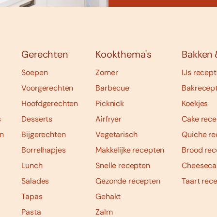
Gerechten
Kookthema's
Bakken 
Soepen
Zomer
IJs recep
Voorgerechten
Barbecue
Bakrecep
Hoofdgerechten
Picknick
Koekjes
s
Desserts
Airfryer
Cake rece
n
Bijgerechten
Vegetarisch
Quiche re
Borrelhapjes
Makkelijke recepten
Brood rec
Lunch
Snelle recepten
Cheeseca
Salades
Gezonde recepten
Taart rec
Tapas
Gehakt
Pasta
Zalm