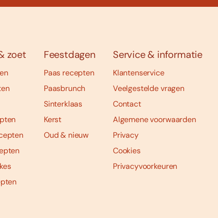
& zoet
Feestdagen
Service & informatie
ten
Paas recepten
Klantenservice
ten
Paasbrunch
Veelgestelde vragen
Sinterklaas
Contact
pten
Kerst
Algemene voorwaarden
cepten
Oud & nieuw
Privacy
epten
Cookies
kes
Privacyvoorkeuren
epten