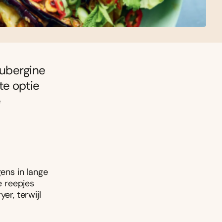
aubergine
te optie
e
gens in lange
e reepjes
er, terwijl