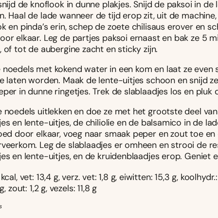
snijd de knoflook in dunne plakjes. Snijd de paksoi in de 
. Haal de lade wanneer de tijd erop zit, uit de machine,
k en pinda’s erin, schep de zoete chilisaus erover en sc
oor elkaar. Leg de partjes paksoi ernaast en bak ze 5 m
 of tot de aubergine zacht en sticky zijn.
 noedels met kokend water in een kom en laat ze even 
te laten worden. Maak de lente-uitjes schoon en snijd z
per in dunne ringetjes. Trek de slablaadjes los en pluk 
e noedels uitlekken en doe ze met het grootste deel van
es en lente-uitjes, de chiliolie en de balsamico in de lad
goed door elkaar, voeg naar smaak peper en zout toe en 
rveerkom. Leg de slablaadjes er omheen en strooi de re
es en lente-uitjes, en de kruidenblaadjes erop. Geniet 
cal, vet: 13,4 g, verz. vet: 1,8 g, eiwitten: 15,3 g, koolhydr.
g, zout: 1,2 g, vezels: 11,8 g
s