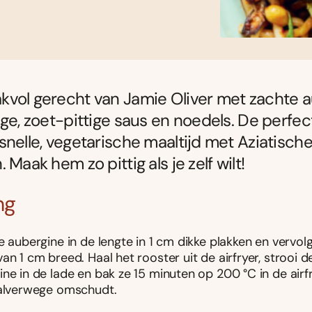
kvol gerecht van Jamie Oliver met zachte 
ige, zoet-pittige saus en noedels. De perfec
snelle, vegetarische maaltijd met Aziatisch
 Maak hem zo pittig als je zelf wilt!
ng
e aubergine in de lengte in 1 cm dikke plakken en vervol
an 1 cm breed. Haal het rooster uit de airfryer, strooi d
ne in de lade en bak ze 15 minuten op 200 °C in de airfry
halverwege omschudt.