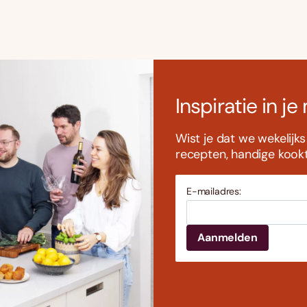
Inspiratie in je
Wist je dat we wekelijk
recepten, handige kookti
E-mailadres: