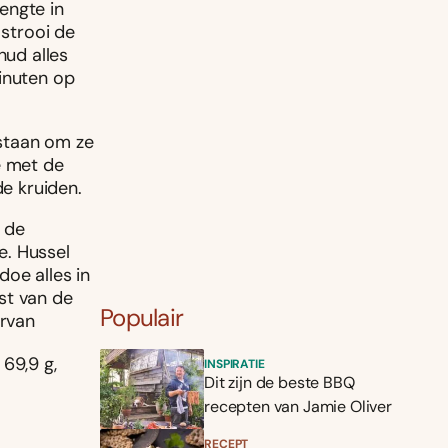
lengte in
 strooi de
hud alles
inuten op
staan om ze
e met de
de kruiden.
 de
e. Hussel
doe alles in
st van de
Populair
ervan
: 69,9 g,
INSPIRATIE
Dit zijn de beste BBQ
recepten van Jamie Oliver
RECEPT