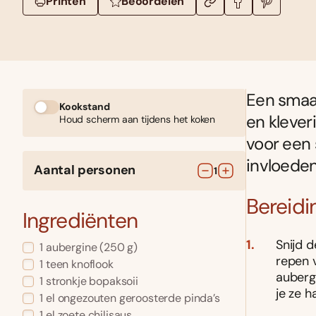
Printen
Beoordelen
Een smaa
Kookstand
en klever
Houd scherm aan tijdens het koken
voor een 
invloeden.
Aantal personen
1
Bereidi
Ingrediënten
Snijd d
1
aubergine
(250 g)
repen v
1
teen knoflook
aubergi
1
stronkje bopaksoii
je ze 
1
el
ongezouten geroosterde pinda’s
1
el
zoete chilisaus