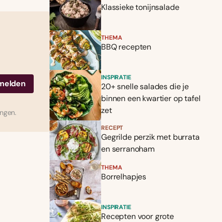
Klassieke tonijnsalade
THEMA
BBQ recepten
INSPIRATIE
20+ snelle salades die je
binnen een kwartier op tafel
zet
ingen.
RECEPT
Gegrilde perzik met burrata
en serranoham
THEMA
Borrelhapjes
INSPIRATIE
Recepten voor grote