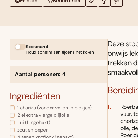
Printen
Beoordelen
Deze stoo
Kookstand
onwijs le
Houd scherm aan tijdens het koken
trekken d
smaakvol
Aantal personen: 4
Bereidi
Ingrediënten
Roerba
1 chorizo (zonder vel en in blokjes)
vuur, t
2 el extra vierge olijfolie
choriz
1 ui (fijngehakt)
olie, d
zout en peper
Roer d
4 tenen knoflook (gehakt)