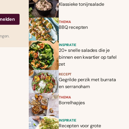
Klassieke tonijnsalade
THEMA
BBQ recepten
ingen.
INSPIRATIE
20+ snelle salades die je
binnen een kwartier op tafel
zet
RECEPT
Gegrilde perzik met burrata
en serranoham
THEMA
Borrelhapjes
INSPIRATIE
Recepten voor grote