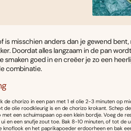
f is misschien anders dan je gewend bent,
kker. Doordat alles langzaam in de pan word
e smaken goed in en creëer je zo een heerli
le combinatie.
ng
k de chorizo in een pan met 1 el olie 2-3 minuten op m
ot de olie roodkleurig is en de chorizo krokant. Schep de
o met een schuimspaan op een klein bordje. Voeg de re
e ui en een snufje zout toe. Bak 8-10 minuten, of tot de ui
e knoflook en het paprikapoeder erdoorheen en bak ee