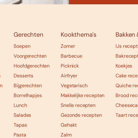
Gerechten
Kookthema's
Bakken 
Soepen
Zomer
IJs recep
Voorgerechten
Barbecue
Bakrecep
Hoofdgerechten
Picknick
Koekjes
s
Desserts
Airfryer
Cake rece
n
Bijgerechten
Vegetarisch
Quiche re
Borrelhapjes
Makkelijke recepten
Brood rec
Lunch
Snelle recepten
Cheeseca
Salades
Gezonde recepten
Taart rec
Tapas
Gehakt
Pasta
Zalm