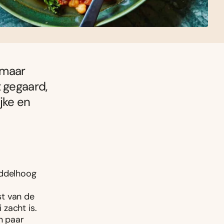
 maar
t gegaard,
jke en
iddelhoog
st van de
 zacht is.
n paar