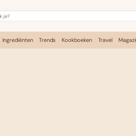
Ingrediënten
Trends
Kookboeken
Travel
Magazi
e
Kookschool
Ingrediënten
Trends
Kookboeken