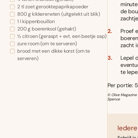
minute
2 tl zoet gerooktepaprikapoeder
de boui
800 g kikkererwten (uitgelekt uit blik)
zachtje
1 l kippenbouillon
200 g boerenkool (gehakt)
Proef 
½ citroen (geraspt + evt. een beetje sap)
boeren
zure room (om te serveren)
zacht i
brood met een dikke korst (om te
Lepel 
serveren)
eventu
te lep
Per portie: 5
© Olive Magazine 
Spence
Iedere
Schrijf je