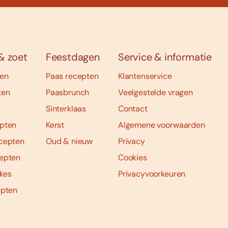
& zoet
Feestdagen
Service & informatie
ten
Paas recepten
Klantenservice
ten
Paasbrunch
Veelgestelde vragen
Sinterklaas
Contact
pten
Kerst
Algemene voorwaarden
cepten
Oud & nieuw
Privacy
epten
Cookies
kes
Privacyvoorkeuren
epten