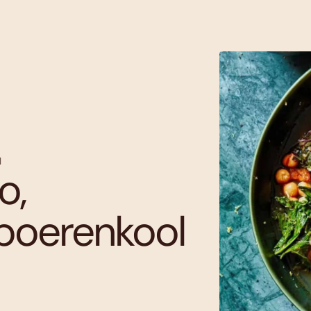
l
o,
 boerenkool