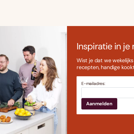
Inspiratie in je
Wist je dat we wekelijk
recepten, handige kookti
E-mailadres: