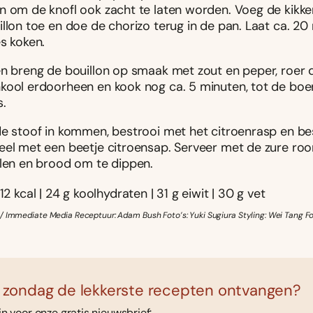
n om de knofl ook zacht te laten worden. Voeg de kikk
llon toe en doe de chorizo terug in de pan. Laat ca. 20
s koken.
en breng de bouillon op smaak met zout en peper, roer 
kool erdoorheen en kook nog ca. 5 minuten, tot de boe
s.
de stoof in kommen, bestrooi met het citroenrasp en be
eel met een beetje citroensap. Serveer met de zure r
elen en brood om te dippen.
12 kcal | 24 g koolhydraten | 31 g eiwit | 30 g vet
/ Immediate Media Receptuur: Adam Bush Foto’s: Yuki Sugiura Styling: Wei Tang Fo
 zondag de lekkerste recepten ontvangen?
 in voor onze gratis nieuwsbrief: