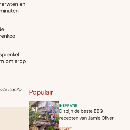
ererwten en
 minuten
de
renkool
sprenkel
oom om erop
odstyling: Pip
Populair
INSPIRATIE
Dit zijn de beste BBQ
recepten van Jamie Oliver
RECEPT