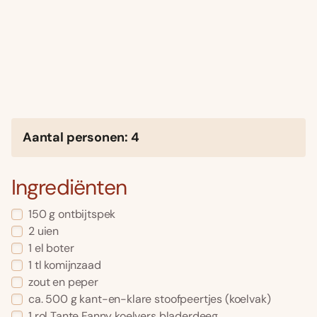
Aantal personen: 4
Ingrediënten
150 g ontbijtspek
2 uien
1 el boter
1 tl komijnzaad
zout en peper
ca. 500 g kant-en-klare stoofpeertjes (koelvak)
1 rol Tante Fanny koelvers bladerdeeg