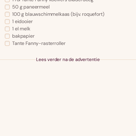
50 g paneermeel
100 g blauwschimmelkaas (bijv. roquefort)
1 eidooier
1 el melk
bakpapier
Tante Fanny-rasterroller
Lees verder na de advertentie