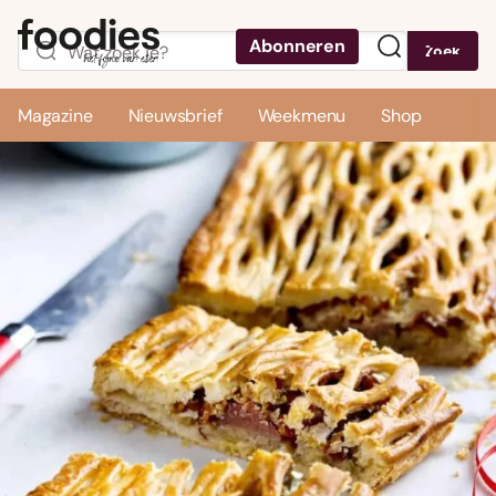
Abonneren
Zoek
Menu
Magazine
Nieuwsbrief
Weekmenu
Shop