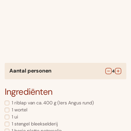
Aantal personen
4
Ingrediënten
1
riblap van ca. 400 g (Iers Angus rund)
1
wortel
1
ui
1
stengel
bleekselderij
1
bosje
platte peterselie