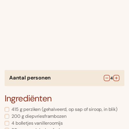
Aantal personen
4
Ingrediënten
415
g
perziken
(gehalveerd, op sap of siroop, in blik)
200
g
diepvriesframbozen
4
bolletjes
vanilleroomijs