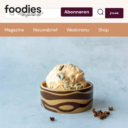
Abonneren
Zoek
Menu
Magazine
Nieuwsbrief
Weekmenu
Shop