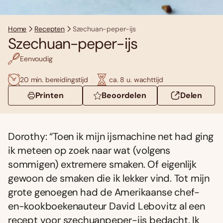
Home
Recepten
Szechuan-peper-ijs
Szechuan-peper-ijs
Eenvoudig
20 min. bereidingstijd
ca. 8 u. wachttijd
Printen
Beoordelen
Delen
Dorothy: “Toen ik mijn ijsmachine net had ging
ik meteen op zoek naar wat (volgens
sommigen) extremere smaken. Of eigenlijk
gewoon de smaken die ik lekker vind. Tot mijn
grote genoegen had de Amerikaanse chef-
en-kookboekenauteur David Lebovitz al een
recept voor szechuanpeper-ijs bedacht. Ik