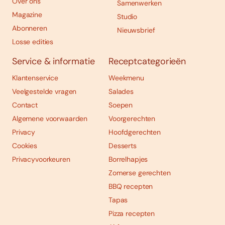
Over ons
Samenwerken
Magazine
Studio
Abonneren
Nieuwsbrief
Losse edities
Service & informatie
Receptcategorieën
Klantenservice
Weekmenu
Veelgestelde vragen
Salades
Contact
Soepen
Algemene voorwaarden
Voorgerechten
Privacy
Hoofdgerechten
Cookies
Desserts
Privacyvoorkeuren
Borrelhapjes
Zomerse gerechten
BBQ recepten
Tapas
Pizza recepten