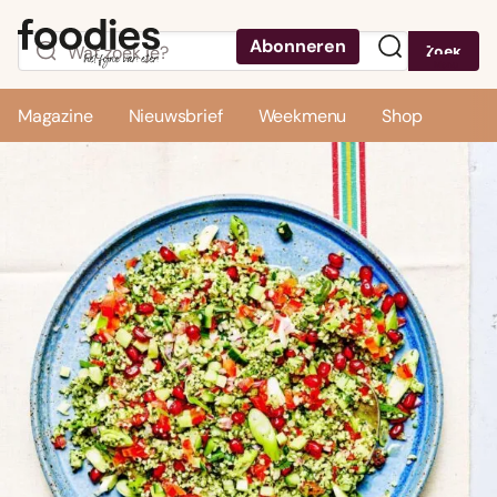
Abonneren
Zoek
Menu
Magazine
Nieuwsbrief
Weekmenu
Shop