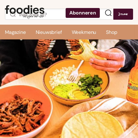
Abonneren
Zoek
Menu
Magazine
Nieuwsbrief
Weekmenu
Shop