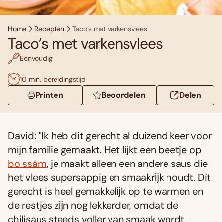
Home
Recepten
Taco’s met varkensvlees
Taco’s met varkensvlees
Eenvoudig
10 min. bereidingstijd
Printen
Beoordelen
Delen
David: "Ik heb dit gerecht al duizend keer voor
mĳn familie gemaakt. Het lĳkt een beetje op
bo ssäm
, je maakt alleen een andere saus die
het vlees supersappig en smaakrĳk houdt. Dit
gerecht is heel gemakkelĳk op te warmen en
de restjes zĳn nog lekkerder, omdat de
chilisaus steeds voller van smaak wordt.