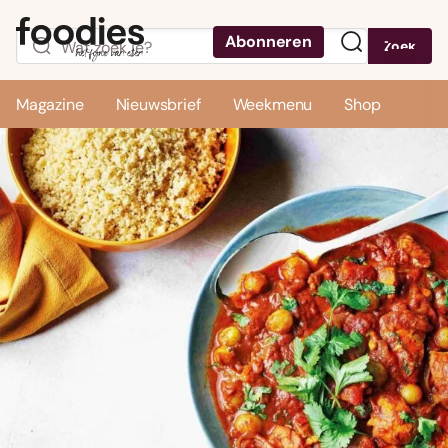
Abonneren
Zoek
Menu
Magazine
Nieuwsbrief
Weekmenu
Shop