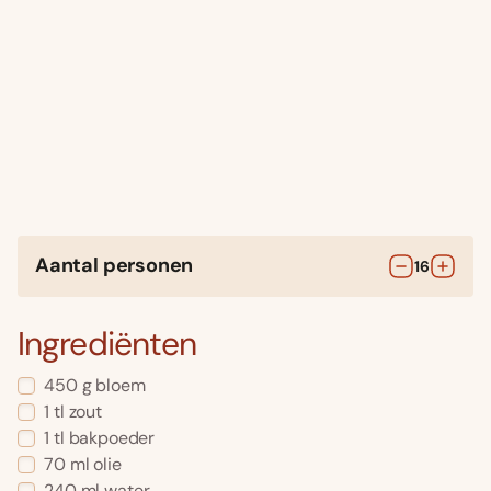
Aantal personen
16
Ingrediënten
450
g
bloem
1
tl
zout
1
tl
bakpoeder
70
ml
olie
240
ml
water