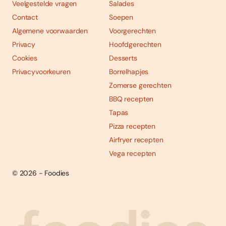
Veelgestelde vragen
Salades
Contact
Soepen
Algemene voorwaarden
Voorgerechten
Privacy
Hoofdgerechten
Cookies
Desserts
Privacyvoorkeuren
Borrelhapjes
Zomerse gerechten
BBQ recepten
Tapas
Pizza recepten
Airfryer recepten
Vega recepten
© 2026 - Foodies
Social
Foodies 08/2026
Tropische smaakexplosies
media
Abonneren