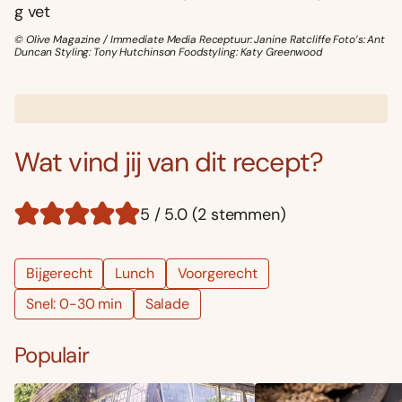
g vet
© Olive Magazine / Immediate Media Receptuur: Janine Ratcliffe Foto’s: Ant
Duncan Styling: Tony Hutchinson Foodstyling: Katy Greenwood
Wat vind jij van dit recept?
5 / 5.0 (2 stemmen)
Bijgerecht
Lunch
Voorgerecht
Snel: 0-30 min
Salade
Populair