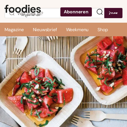
Abonneren
Zoek
Menu
Magazine
Nieuwsbrief
Weekmenu
Shop