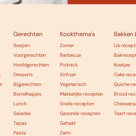
Gerechten
Kookthema's
Bakken 
Soepen
Zomer
IJs recep
Voorgerechten
Barbecue
Bakrecep
Hoofdgerechten
Picknick
Koekjes
s
Desserts
Airfryer
Cake rece
n
Bijgerechten
Vegetarisch
Quiche re
Borrelhapjes
Makkelijke recepten
Brood rec
Lunch
Snelle recepten
Cheeseca
Salades
Gezonde recepten
Taart rec
Tapas
Gehakt
Pasta
Zalm