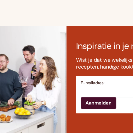
Inspiratie in je
Wist je dat we wekelijk
recepten, handige kookti
E-mailadres: