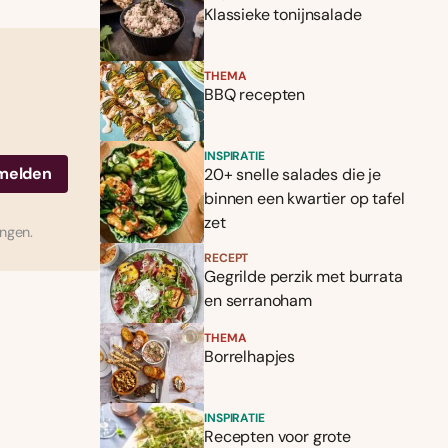
Klassieke tonijnsalade
THEMA
BBQ recepten
INSPIRATIE
20+ snelle salades die je
binnen een kwartier op tafel
zet
ingen.
RECEPT
Gegrilde perzik met burrata
en serranoham
THEMA
Borrelhapjes
INSPIRATIE
Recepten voor grote