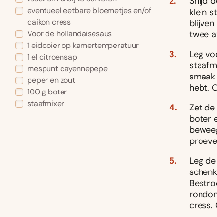
Snijd d
eventueel eetbare bloemetjes en/of
klein s
daikon cress
blijven
twee a
Voor de hollandaisesaus
1 eidooier op kamertemperatuur
Leg vo
1 el citroensap
staafm
mespunt cayennepepe
smaak t
peper en zout
hebt. 
100 g boter
staafmixer
Zet de
boter e
beweeg
proeven
Leg de
schenk
Bestro
rondom
cress. 