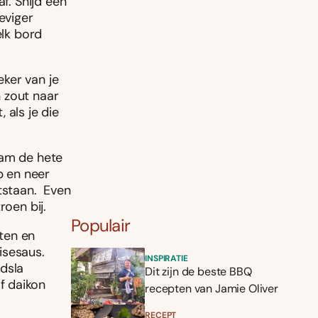
f. Snijd een
eviger
elk bord
ker van je
 zout naar
 als je die
aam de hete
p en neer
ntstaan. Even
roen bij.
Populair
ten en
isesaus.
INSPIRATIE
ldsla
Dit zijn de beste BBQ
f daikon
recepten van Jamie Oliver
RECEPT