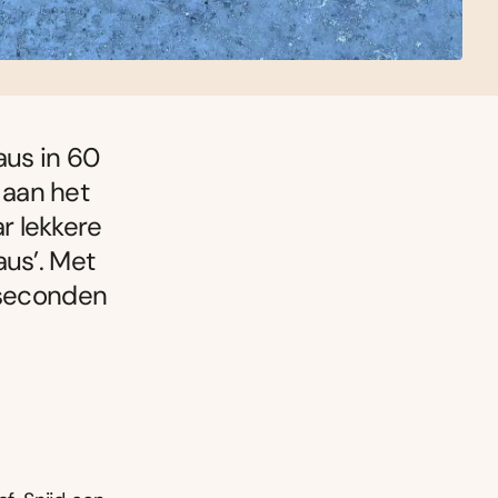
aus in 60
 aan het
r lekkere
aus’. Met
0 seconden