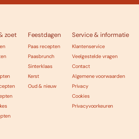
& zoet
Feestdagen
Service & informatie
ten
Paas recepten
Klantenservice
ten
Paasbrunch
Veelgestelde vragen
Sinterklaas
Contact
pten
Kerst
Algemene voorwaarden
cepten
Oud & nieuw
Privacy
epten
Cookies
kes
Privacyvoorkeuren
epten