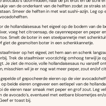
e avocado’s doormidden, haal de pit eruit en de schil era
tukje van de onderkant van de helften zodat ze straks st
 staan. Smeer de helften in met wat sushi-azijn. Leg op 
vocadohelften.
or de hollandaisesaus het eigeel op de bodem van de be
ixer, voeg het citroensap, de cayennepeper en peper en
oe. Smelt de boter in een steelpannetje met schenktuit,
Of giet de gesmolten boter in een schenkkannetje.
 staafmixer op het eigeel, zet hem aan en schenk langz
rbij. Trek de staafmixer voorzichtig omhoog terwijl je o
t. Je ziet de mooie, volle hollandaisesaus nu vanzelf o
, misschien wil je er nog wat meer peper, zout en/of cit
 gepelde of gepocheerde eieren op de vier avocadohelf
 op beide eieren ongeveer een eetlepel van de hollanda
oi de eieren naar smaak met peper en grof zout. Leg ve
 de avocado’s, eventueel met eetbare bloemetjes en/o
Geef er toast bij.