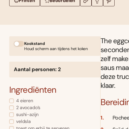
Printen
Beoordelen
The eggce
Kookstand
seconden 
Houd scherm aan tijdens het koken
zelf make
saus maar
Aantal personen: 2
deze truc
klaar.
Ingrediënten
Bereidi
4 eieren
2 avocado’s
sushi-azijn
Pocheer
veldsla
toast om erbij te serveren