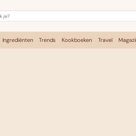
Ingrediënten
Trends
Kookboeken
Travel
Magazi
e
Kookschool
Ingrediënten
Trends
Kookboeken