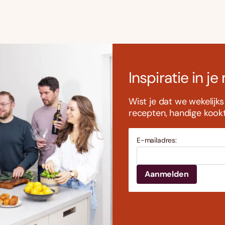
Inspiratie in je
Wist je dat we wekelijk
recepten, handige kookti
E-mailadres: