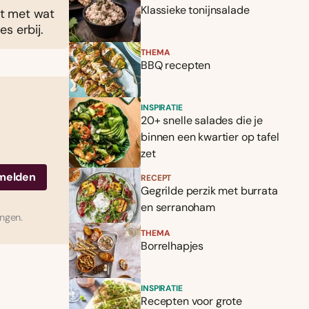
Klassieke tonijnsalade
ht met wat
s erbij.
THEMA
BBQ recepten
INSPIRATIE
20+ snelle salades die je
binnen een kwartier op tafel
zet
RECEPT
Gegrilde perzik met burrata
en serranoham
ingen.
THEMA
Borrelhapjes
INSPIRATIE
Recepten voor grote