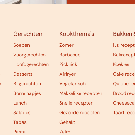
Gerechten
Kookthema's
Bakken 
Soepen
Zomer
IJs recep
Voorgerechten
Barbecue
Bakrecep
Hoofdgerechten
Picknick
Koekjes
s
Desserts
Airfryer
Cake rece
n
Bijgerechten
Vegetarisch
Quiche re
Borrelhapjes
Makkelijke recepten
Brood rec
Lunch
Snelle recepten
Cheeseca
Salades
Gezonde recepten
Taart rec
Tapas
Gehakt
Pasta
Zalm