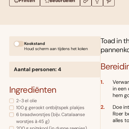
Printen
Beoordelen
Toad in t
Kookstand
pannenko
Houd scherm aan tijdens het koken
Bereidi
Aantal personen: 4
Verwar
Ingrediënten
in een
hem go
2-3 el olie
Doe in
100 g gerookt ontbĳtspek plakjes
Roer b
6 braadworstjes (bĳv. Catalaanse
alles t
worstjes à 45 g)
200 g spitskool (in dunne reepjes)