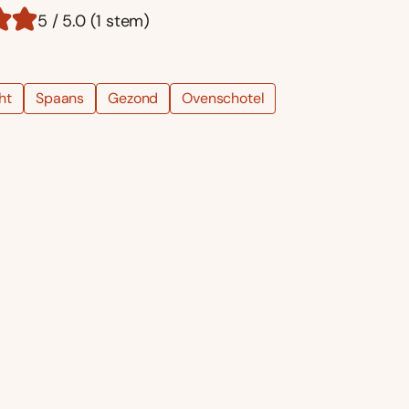
5 / 5.0 (1 stem)
ht
Spaans
Gezond
Ovenschotel