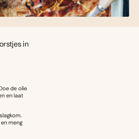
orstjes in
Doe de olie
n en laat
eslagkom.
e en meng