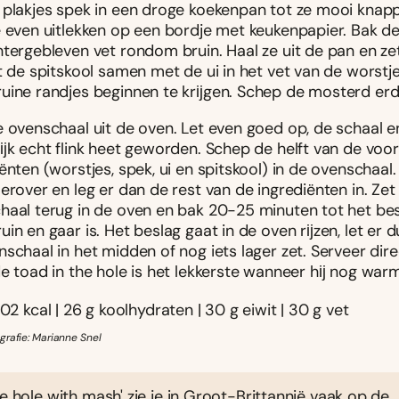
 plakjes spek in een droge koekenpan tot ze mooi knapp
e even uitlekken op een bordje met keukenpapier. Bak de
htergebleven vet rondom bruin. Haal ze uit de pan en ze
t de spitskool samen met de ui in het vet van de worstje
uine randjes beginnen te krĳgen. Schep de mosterd erd
 ovenschaal uit de oven. Let even goed op, de schaal en
lĳk echt flink heet geworden. Schep de helft van de voo
ënten (worstjes, spek, ui en spitskool) in de ovenschaal
erover en leg er dan de rest van de ingrediënten in. Zet
haal terug in de oven en bak 20-25 minuten tot het be
in en gaar is. Het beslag gaat in de oven rĳzen, let er d
schaal in het midden of nog iets lager zet. Serveer dire
e toad in the hole is het lekkerste wanneer hĳ nog warm
502 kcal | 26 g koolhydraten | 30 g eiwit | 30 g vet
grafie: Marianne Snel
he hole with mash' zie je in Groot-Brittannië vaak op de