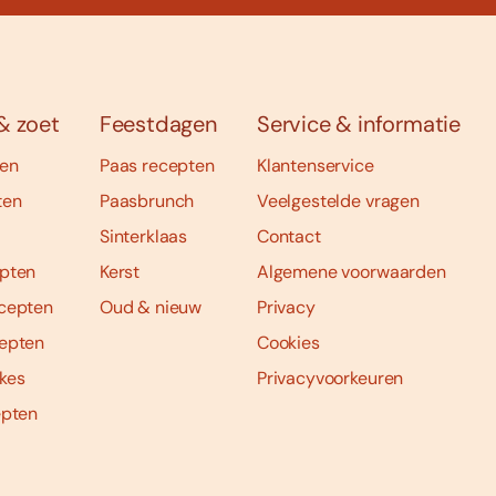
& zoet
Feestdagen
Service & informatie
ten
Paas recepten
Klantenservice
ten
Paasbrunch
Veelgestelde vragen
Sinterklaas
Contact
pten
Kerst
Algemene voorwaarden
cepten
Oud & nieuw
Privacy
epten
Cookies
kes
Privacyvoorkeuren
epten