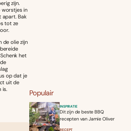
erig zĳn.
 worstjes in
t apart. Bak
s tot ze
oor.
 de olie zĳn
rbereide
. Schenk het
 de
slag
us op dat je
ct uit de
 is.
Populair
INSPIRATIE
Dit zijn de beste BBQ
recepten van Jamie Oliver
RECEPT