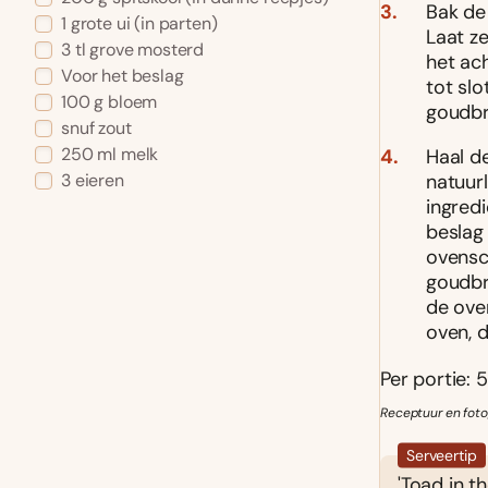
Bak de
1 grote ui (in parten)
Laat z
3 tl grove mosterd
het ac
Voor het beslag
tot slo
100 g bloem
goudbr
snuf zout
250 ml melk
Haal de
natuur
3 eieren
ingredi
beslag 
ovensc
goudbru
de oven
oven, d
Per portie: 
Receptuur en foto
Serveertip
'Toad in t