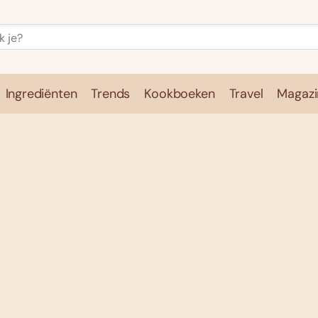
Ingrediënten
Trends
Kookboeken
Travel
Magazi
e
Kookschool
Ingrediënten
Trends
Kookboeken