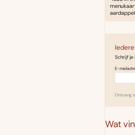
menukaart
aardappelp
Iedere
Schrijf je
E-mailadre
Ontvang el
Wat vind