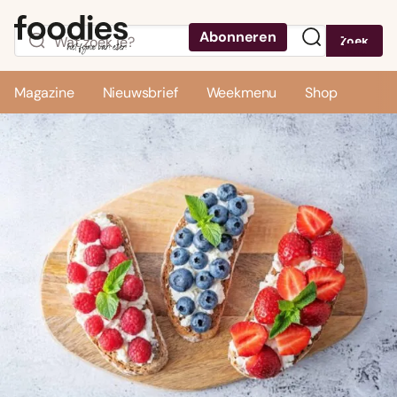
Abonneren
Zoek
Menu
Magazine
Nieuwsbrief
Weekmenu
Shop