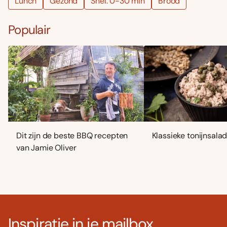
Lunch
Gezond
Snel: 0-30 min
Brood
Populair
Dit zijn de beste BBQ recepten
Klassieke tonijnsala
van Jamie Oliver
Inspiratie in je mailbox