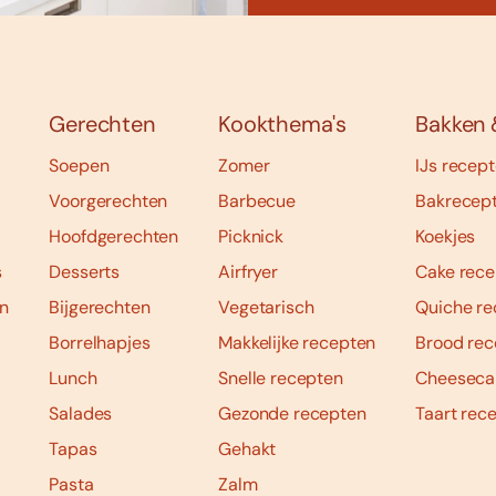
Gerechten
Kookthema's
Bakken 
Soepen
Zomer
IJs recep
Voorgerechten
Barbecue
Bakrecep
Hoofdgerechten
Picknick
Koekjes
s
Desserts
Airfryer
Cake rece
n
Bijgerechten
Vegetarisch
Quiche re
Borrelhapjes
Makkelijke recepten
Brood rec
Lunch
Snelle recepten
Cheeseca
Salades
Gezonde recepten
Taart rec
Tapas
Gehakt
Pasta
Zalm