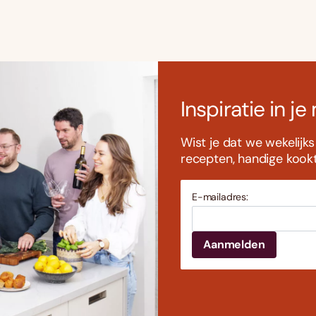
Inspiratie in je
Wist je dat we wekelijk
recepten, handige kookti
E-mailadres: