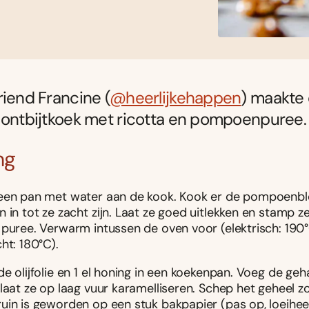
riend Francine (
@heerlijkehappen
) maakte
 ontbijtkoek met ricotta en pompoenpuree.
ng
een pan met water aan de kook. Kook er de pompoenbl
 in tot ze zacht zĳn. Laat ze goed uitlekken en stamp z
 puree. Verwarm intussen de oven voor (elektrisch: 190°
ht: 180°C).
de olĳfolie en 1 el honing in een koekenpan. Voeg de ge
laat ze op laag vuur karamelliseren. Schep het geheel z
uin is geworden op een stuk bakpapier (pas op, loeihee