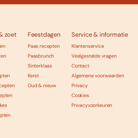
& zoet
Feestdagen
Service & informatie
ten
Paas recepten
Klantenservice
ten
Paasbrunch
Veelgestelde vragen
Sinterklaas
Contact
pten
Kerst
Algemene voorwaarden
cepten
Oud & nieuw
Privacy
epten
Cookies
kes
Privacyvoorkeuren
epten