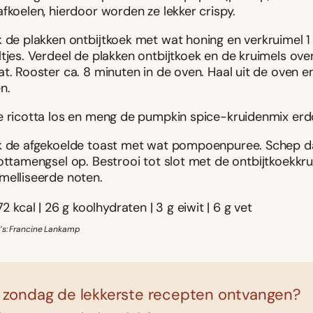
fkoelen, hierdoor worden ze lekker crispy.
k de plakken ontbĳtkoek met wat honing en verkruimel 1 
ltjes. Verdeel de plakken ontbĳtkoek en de kruimels ove
t. Rooster ca. 8 minuten in de oven. Haal uit de oven en
n.
e ricotta los en meng de pumpkin spice-kruidenmix er
k de afgekoelde toast met wat pompoenpuree. Schep d
cottamengsel op. Bestrooi tot slot met de ontbĳtkoekkr
melliseerde noten.
72 kcal | 26 g koolhydraten | 3 g eiwit | 6 g vet
’s: Francine Lankamp
 zondag de lekkerste recepten ontvangen?