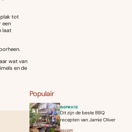
plak tot
r een
 laat
doorheen.
aar wat van
uimels en de
Populair
INSPIRATIE
Dit zijn de beste BBQ
recepten van Jamie Oliver
RECEPT