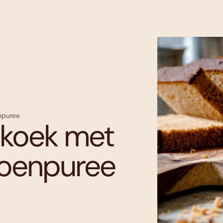
enpuree
tkoek met
poenpuree