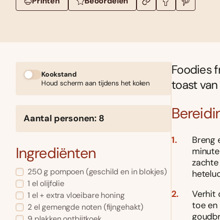
Printen
Beoordelen
Foodies f
Kookstand
toast van
Houd scherm aan tijdens het koken
Bereidi
Aantal personen: 8
Breng 
Ingrediënten
minuten
zachte
250 g pompoen (geschild en in blokjes)
heteluc
1 el olĳfolie
Verhit 
1 el + extra vloeibare honing
toe en 
2 el gemengde noten (fĳngehakt)
goudbr
9 plakken ontbĳtkoek