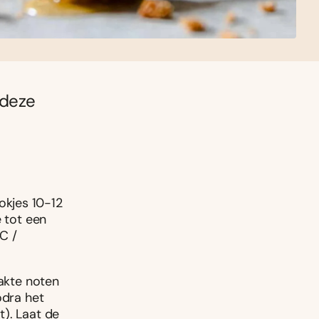
 deze
okjes 10-12
e tot een
C /
hakte noten
odra het
t). Laat de