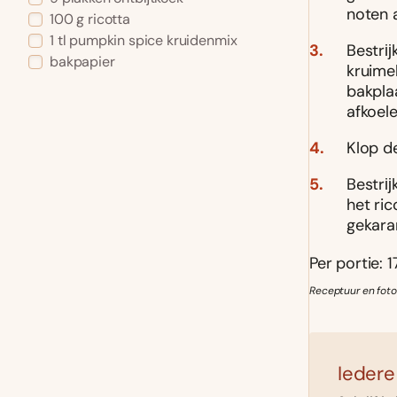
noten a
100 g ricotta
1 tl pumpkin spice kruidenmix
Bestrĳ
bakpapier
kruime
bakplaa
afkoele
Klop d
Bestrĳ
het ri
gekara
Per portie: 1
Receptuur en foto
Iedere