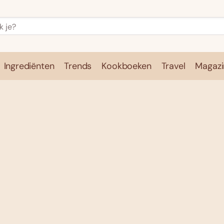
Ingrediënten
Trends
Kookboeken
Travel
Magazi
e
Kookschool
Ingrediënten
Trends
Kookboeken