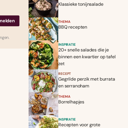
Klassieke tonijnsalade
THEMA
BBQ recepten
ingen.
INSPIRATIE
20+ snelle salades die je
binnen een kwartier op tafel
zet
RECEPT
Gegrilde perzik met burrata
en serranoham
THEMA
Borrelhapjes
INSPIRATIE
Recepten voor grote