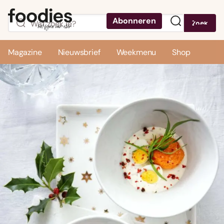
Abonneren
Zoek
Menu
Magazine
Nieuwsbrief
Weekmenu
Shop