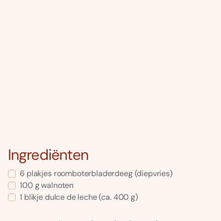
Ingrediënten
6
plakjes
roomboterbladerdeeg
(diepvries)
100
g
walnoten
1
blikje
dulce de leche
(ca. 400 g)