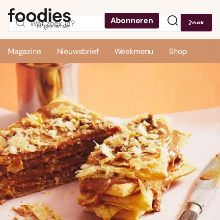
Abonneren
Zoek
Menu
Magazine
Nieuwsbrief
Weekmenu
Shop