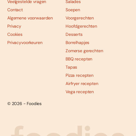
Veelgestelde vragen
Salades
Contact
Soepen
Algemene voorwaarden
Voorgerechten
Privacy
Hoofdgerechten
Cookies
Desserts
Privacyvoorkeuren
Borrelhapjes
Zomerse gerechten
BBQ recepten
Tapas
Pizza recepten
Airfryer recepten
Vega recepten
© 2026 - Foodies
Social
Foodies 08/2026
Tropische smaakexplosies
media
Abonneren