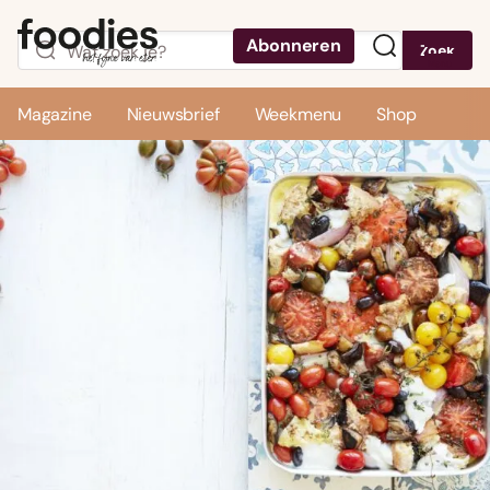
Abonneren
Zoek
Menu
Magazine
Nieuwsbrief
Weekmenu
Shop