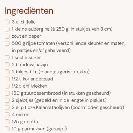
Ingrediënten
3
el
olijfolie
1
kleine aubergine
(à 250 g, in stukjes van 3 cm)
zout en peper
500
g
rijpe tomaten
(verschillende kleuren en maten,
in partjes en/of gehalveerd)
1
snufje
suiker
2
tl
rodewijnazijn
2
takjes tĳm
(blaadjes gerist + extra)
1/2
tl
korianderzaad
1/2
tl
chilivlokken
150
g
zuurdesembrood
(in stukken gescheurd)
2
sjalotjes
(gepeld en in de lengte in plakjes)
2
el
pitloze Kalamataolijven
(doormidden gescheurd)
4
eieren
125
g
ricotta
10
g
parmezaan
(geraspt)