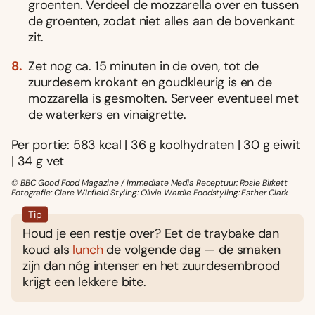
groenten. Verdeel de mozzarella over en tussen
de groenten, zodat niet alles aan de bovenkant
zit.
Zet nog ca. 15 minuten in de oven, tot de
zuurdesem krokant en goudkleurig is en de
mozzarella is gesmolten. Serveer eventueel met
de waterkers en vinaigrette.
Per portie: 583 kcal | 36 g koolhydraten | 30 g eiwit
| 34 g vet
© BBC Good Food Magazine / Immediate Media Receptuur: Rosie Birkett
Fotografie: Clare WInfield Styling: Olivia Wardle Foodstyling: Esther Clark
Tip
Houd je een restje over? Eet de traybake dan
koud als
lunch
de volgende dag — de smaken
zijn dan nóg intenser en het zuurdesembrood
krijgt een lekkere bite.