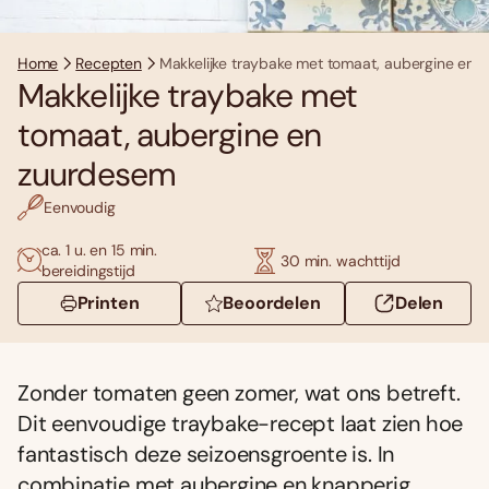
Home
Recepten
Makkelijke traybake met tomaat, aubergine en 
Makkelijke traybake met
tomaat, aubergine en
zuurdesem
Eenvoudig
ca. 1 u. en 15 min.
30 min. wachttijd
bereidingstijd
Printen
Beoordelen
Delen
Zonder tomaten geen zomer, wat ons betreft.
Dit eenvoudige traybake-recept laat zien hoe
fantastisch deze seizoensgroente is. In
combinatie met aubergine en knapperig