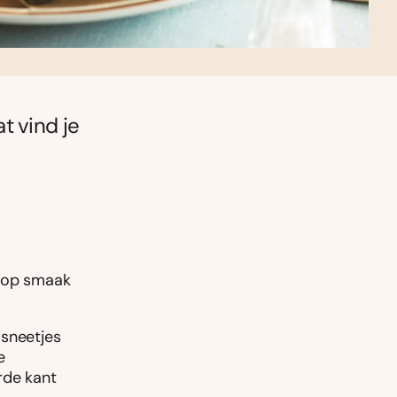
at vind je
g op smaak
 sneetjes
e
rde kant