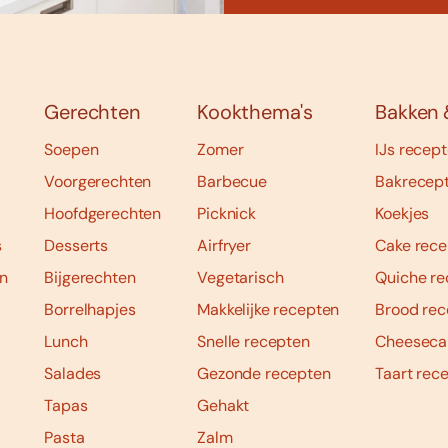
Gerechten
Kookthema's
Bakken 
Soepen
Zomer
IJs recep
Voorgerechten
Barbecue
Bakrecep
Hoofdgerechten
Picknick
Koekjes
s
Desserts
Airfryer
Cake rece
n
Bijgerechten
Vegetarisch
Quiche re
Borrelhapjes
Makkelijke recepten
Brood rec
Lunch
Snelle recepten
Cheeseca
Salades
Gezonde recepten
Taart rec
Tapas
Gehakt
Pasta
Zalm