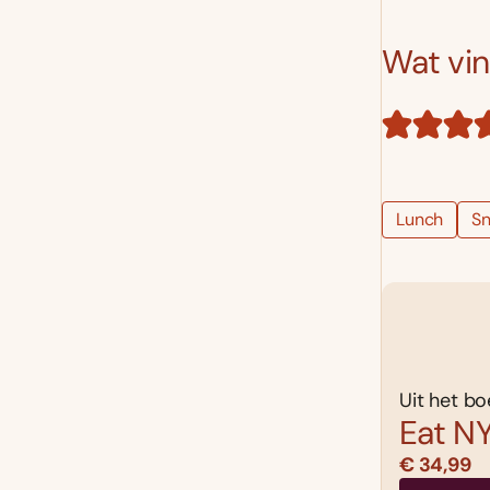
Wat vind
Lunch
Sn
Uit het bo
Eat N
€ 34,99