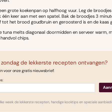
oven.
 een grote koekenpan op halfhoog vuur. Leg de broodjes
k één keer aan met een spatel. Bak de broodjes 3 minut
of tot het brood goudbruin en geroosterd is en de kaas 
de tuna melts diagonaal doormidden en serveer warm, 
 handvol chips.
 zondag de lekkerste recepten ontvangen?
 in voor onze gratis nieuwsbrief:
s:
ke week de lekkerste recepten, handige kooktips en speciale aanbied