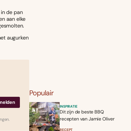
 in de pan
en aan elke
gesmolten.
met augurken
Populair
INSPIRATIE
Dit zijn de beste BBQ
recepten van Jamie Oliver
ingen.
RECEPT