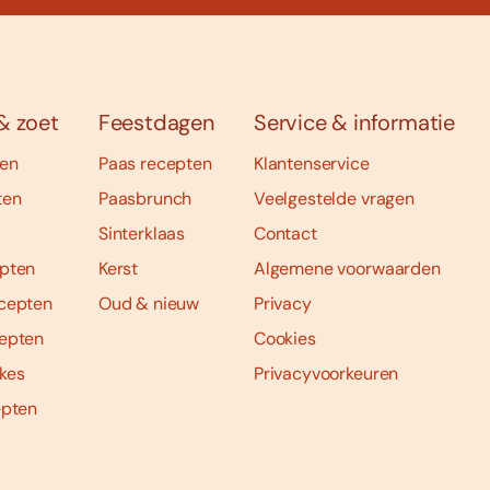
& zoet
Feestdagen
Service & informatie
ten
Paas recepten
Klantenservice
ten
Paasbrunch
Veelgestelde vragen
Sinterklaas
Contact
pten
Kerst
Algemene voorwaarden
cepten
Oud & nieuw
Privacy
epten
Cookies
kes
Privacyvoorkeuren
epten