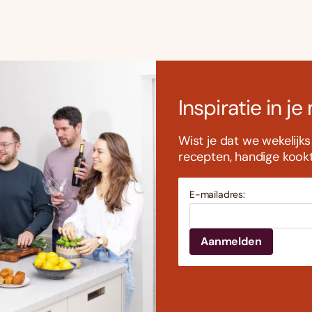
Inspiratie in je
Wist je dat we wekelijk
recepten, handige kookti
E-mailadres: