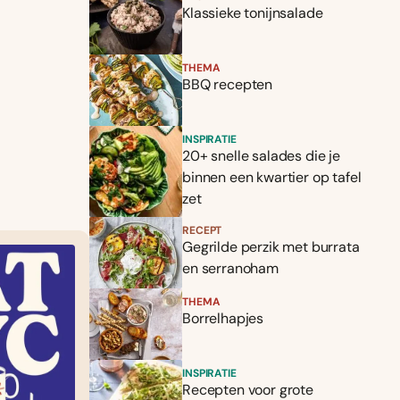
Klassieke tonijnsalade
THEMA
BBQ recepten
INSPIRATIE
20+ snelle salades die je
binnen een kwartier op tafel
zet
RECEPT
Gegrilde perzik met burrata
en serranoham
THEMA
Borrelhapjes
INSPIRATIE
Recepten voor grote