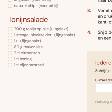
naar b
naturel chips
(voor erbij)
Verhit
en dru
Tonijnsalade
kant, 
200
g
tonijn op olie
(uitgelekt)
Snijd 
1
stengel
bleekselderij
(fijngehakt)
en een
1
ui
(fijngehakt)
80
g
mayonaise
2
tl
citroensap
1
tl
honing
Iedere
1
tl
dijonmosterd
Schrijf je
E-mailadre
Ontvang el