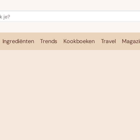
Ingrediënten
Trends
Kookboeken
Travel
Magazi
e
Kookschool
Ingrediënten
Trends
Kookboeken