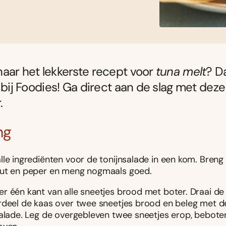
aar het lekkerste recept voor
tuna melt
? D
k bij Foodies! Ga direct aan de slag met deze
.
ng
lle ingrediënten voor de tonijnsalade in een kom. Bren
ut en peper en meng nogmaals goed.
r één kant van alle sneetjes brood met boter. Draai de
rdeel de kaas over twee sneetjes brood en beleg met d
salade. Leg de overgebleven twee sneetjes erop, bebote