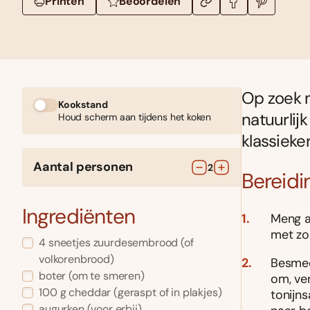
Printen
Beoordelen
Op zoek n
Kookstand
natuurlij
Houd scherm aan tijdens het koken
klassieker
Aantal personen
2
Bereidi
Ingrediënten
Meng a
met zo
4
sneetjes
zuurdesembrood
(of
volkorenbrood)
Besmee
boter
(om te smeren)
om, ve
100
g
cheddar
(geraspt of in plakjes)
tonijn
augurken
(voor erbij)