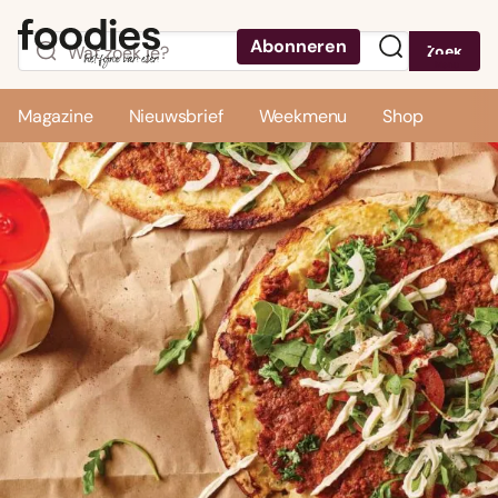
Abonneren
Zoek
Menu
Magazine
Nieuwsbrief
Weekmenu
Shop