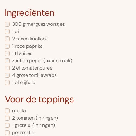
Ingrediënten
300
g
merguez worstjes
1
ui
2
tenen
knoflook
1
rode paprika
1
tl
suiker
zout en peper
(naar smaak)
2
el
tomatenpuree
4
grote tortillawraps
1
el
olijfolie
Voor de toppings
rucola
2
tomaten
(in ringen)
1
grote ui
(in ringen)
peterselie