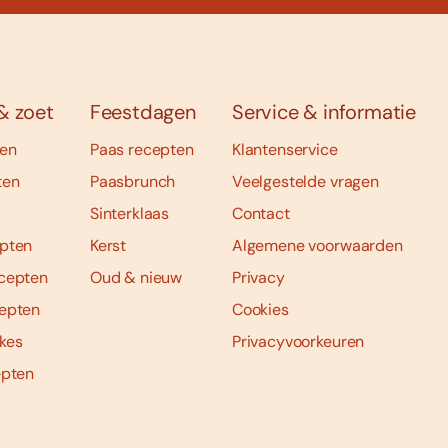
& zoet
Feestdagen
Service & informatie
ten
Paas recepten
Klantenservice
ten
Paasbrunch
Veelgestelde vragen
Sinterklaas
Contact
pten
Kerst
Algemene voorwaarden
cepten
Oud & nieuw
Privacy
epten
Cookies
kes
Privacyvoorkeuren
epten