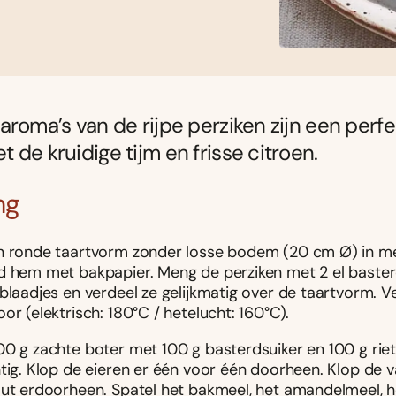
aroma’s van de rijpe perziken zijn een perf
 de kruidige tijm en frisse citroen.
ng
n ronde taartvorm zonder losse bodem (20 cm Ø) in me
d hem met bakpapier. Meng de perziken met 2 el baster
mblaadjes en verdeel ze gelijkmatig over de taartvorm. 
or (elektrisch: 180°C / hetelucht: 160°C).
00 g zachte boter met 100 g basterdsuiker en 100 g riet
tig. Klop de eieren er één voor één doorheen. Klop de v
out erdoorheen. Spatel het bakmeel, het amandelmeel, h