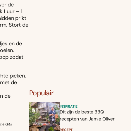
ver de
 1 uur – 1
midden prikt
rm. Stort de
djes en de
koelen.
roop zodat
hte pieken.
 met de
Populair
in de
INSPIRATIE
Dit zijn de beste BBQ
recepten van Jamie Oliver
thé Gits
RECEPT