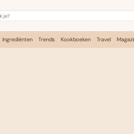
Ingrediënten
Trends
Kookboeken
Travel
Magazi
e
Kookschool
Ingrediënten
Trends
Kookboeken