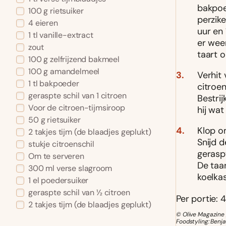
bakpoe
100 g rietsuiker
perzike
4 eieren
uur en 
1 tl vanille-extract
er weer
zout
taart 
100 g zelfrijzend bakmeel
100 g amandelmeel
Verhit 
1 tl bakpoeder
citroen
geraspte schil van 1 citroen
Bestri
Voor de citroen-tijmsiroop
hij wat
50 g rietsuiker
Klop o
2 takjes tijm (de blaadjes geplukt)
Snijd 
stukje citroenschil
geraspt
Om te serveren
De taar
300 ml verse slagroom
koelka
1 el poedersuiker
geraspte schil van ½ citroen
Per portie: 4
2 takjes tijm (de blaadjes geplukt)
© Olive Magazine 
Foodstyling: Benj