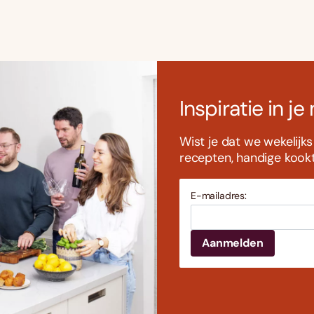
Inspiratie in je
Wist je dat we wekelijk
recepten, handige kookti
E-mailadres: