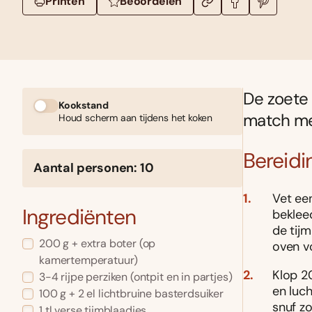
Printen
Beoordelen
De zoete 
Kookstand
match met
Houd scherm aan tijdens het koken
Bereidi
Aantal personen: 10
Vet ee
Ingrediënten
beklee
de tij
200 g + extra boter (op
oven vo
kamertemperatuur)
Klop 2
3-4 rijpe perziken (ontpit en in partjes)
en luch
100 g + 2 el lichtbruine basterdsuiker
snuf z
1 tl verse tijmblaadjes