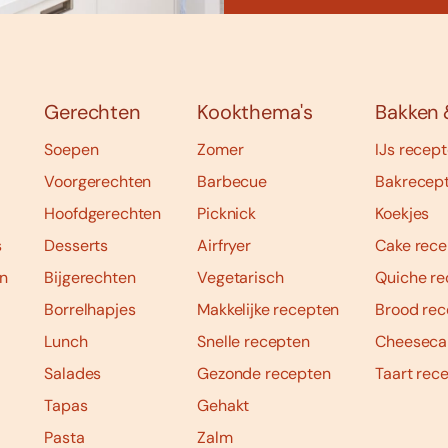
Gerechten
Kookthema's
Bakken 
Soepen
Zomer
IJs recep
Voorgerechten
Barbecue
Bakrecep
Hoofdgerechten
Picknick
Koekjes
s
Desserts
Airfryer
Cake rece
n
Bijgerechten
Vegetarisch
Quiche re
Borrelhapjes
Makkelijke recepten
Brood rec
Lunch
Snelle recepten
Cheeseca
Salades
Gezonde recepten
Taart rec
Tapas
Gehakt
Pasta
Zalm