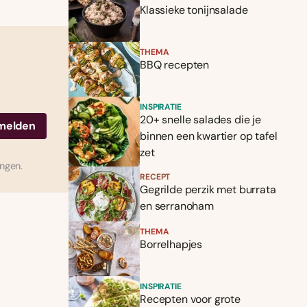
Klassieke tonijnsalade
THEMA
BBQ recepten
INSPIRATIE
20+ snelle salades die je
binnen een kwartier op tafel
zet
ingen.
RECEPT
Gegrilde perzik met burrata
en serranoham
THEMA
Borrelhapjes
INSPIRATIE
Recepten voor grote