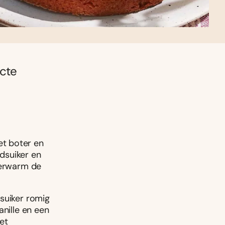
ecte
t boter en
dsuiker en
Verwarm de
suiker romig
anille en een
et