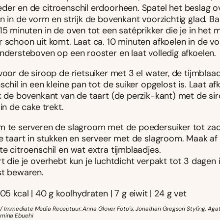
der en de citroenschil erdoorheen. Spatel het beslag o
n in de vorm en strijk de bovenkant voorzichtig glad. Bak
15 minuten in de oven tot een satéprikker die je in het 
 schoon uit komt. Laat ca. 10 minuten afkoelen in de vo
ondersteboven op een rooster en laat volledig afkoelen.
voor de siroop de rietsuiker met 3 el water, de tijmblaa
schil in een kleine pan tot de suiker opgelost is. Laat af
jk de bovenkant van de taart (de perzik-kant) met de si
 in de cake trekt.
m te serveren de slagroom met de poedersuiker tot zac
de taart in stukken en serveer met de slagroom. Maak af
e citroenschil en wat extra tijmblaadjes.
t die je overhebt kun je luchtdicht verpakt tot 3 dagen 
st bewaren.
05 kcal | 40 g koolhydraten | 7 g eiwit | 24 g vet
/ Immediate Media Receptuur: Anna Glover Foto’s: Jonathan Gregson Styling: Aga
amina Ebuehi