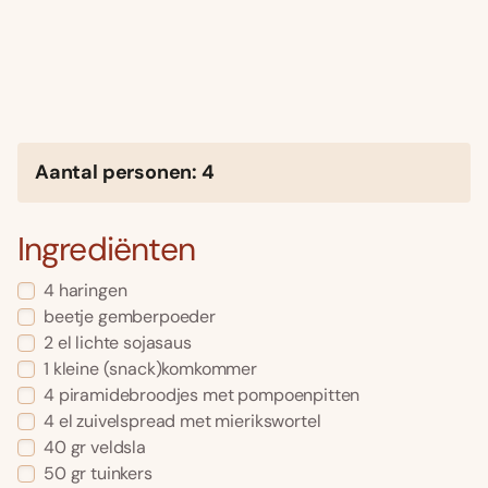
Aantal personen: 4
Ingrediënten
4 haringen
beetje gemberpoeder
2 el lichte sojasaus
1 kleine (snack)komkommer
4 piramidebroodjes met pompoenpitten
4 el zuivelspread met mierikswortel
40 gr veldsla
50 gr tuinkers