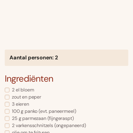
Aantal personen: 2
Ingrediënten
2 el bloem
zout en peper
3 eieren
100 g panko (evt. paneermeel)
25 g parmezaan (fijngeraspt)
2 varkensschnitzels (ongepaneerd)
olie om te frituren