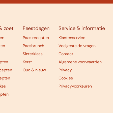
& zoet
Feestdagen
Service & informatie
ten
Paas recepten
Klantenservice
ten
Paasbrunch
Veelgestelde vragen
Sinterklaas
Contact
pten
Kerst
Algemene voorwaarden
cepten
Oud & nieuw
Privacy
epten
Cookies
kes
Privacyvoorkeuren
epten