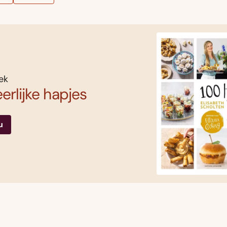
ek
erlijke hapjes
u