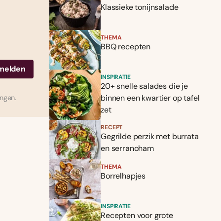
Klassieke tonijnsalade
THEMA
BBQ recepten
INSPIRATIE
20+ snelle salades die je
binnen een kwartier op tafel
ingen.
zet
RECEPT
Gegrilde perzik met burrata
en serranoham
THEMA
Borrelhapjes
INSPIRATIE
Recepten voor grote