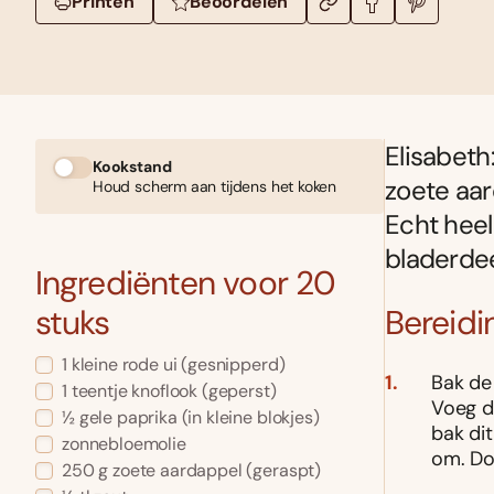
Printen
Beoordelen
Elisabeth
Kookstand
zoete aar
Houd scherm aan tijdens het koken
Echt heel
bladerde
Ingrediënten voor 20
stuks
Bereidi
1 kleine rode ui (gesnipperd)
Bak de 
1 teentje knoflook (geperst)
Voeg d
½ gele paprika (in kleine blokjes)
bak dit
zonnebloemolie
om. Doe
250 g zoete aardappel (geraspt)