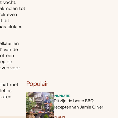
t vocht.
hakmolen tot
rak even
t dit
aas blokjes
elkaar en
t’ van de
tot een
Leg de
 oven voor
Populair
plaat met
letjes
nuten
INSPIRATIE
Dit zijn de beste BBQ
recepten van Jamie Oliver
RECEPT