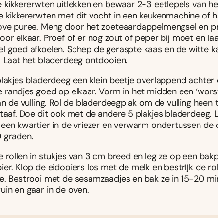
e kikkererwten uitlekken en bewaar 2-3 eetlepels van he
e kikkererwten met dit vocht in een keukenmachine of 
ove puree. Meng door het zoeteaardappelmengsel en p
or elkaar. Proef of er nog zout of peper bĳ moet en laa
l goed afkoelen. Schep de geraspte kaas en de witte k
. Laat het bladerdeeg ontdooien.
plakjes bladerdeeg een klein beetje overlappend achter 
e randjes goed op elkaar. Vorm in het midden een ‘wors
an de vulling. Rol de bladerdeegplak om de vulling heen 
staaf. Doe dit ook met de andere 5 plakjes bladerdeeg. 
 een kwartier in de vriezer en verwarm ondertussen de
 graden.
e rollen in stukjes van 3 cm breed en leg ze op een bak
er. Klop de eidooiers los met de melk en bestrĳk de rol
e. Bestrooi met de sesamzaadjes en bak ze in 15-20 mi
uin en gaar in de oven.