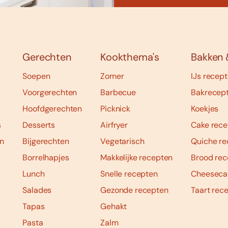
Gerechten
Kookthema's
Bakken 
Soepen
Zomer
IJs recep
Voorgerechten
Barbecue
Bakrecep
Hoofdgerechten
Picknick
Koekjes
s
Desserts
Airfryer
Cake rece
n
Bijgerechten
Vegetarisch
Quiche re
Borrelhapjes
Makkelijke recepten
Brood rec
Lunch
Snelle recepten
Cheeseca
Salades
Gezonde recepten
Taart rec
Tapas
Gehakt
Pasta
Zalm