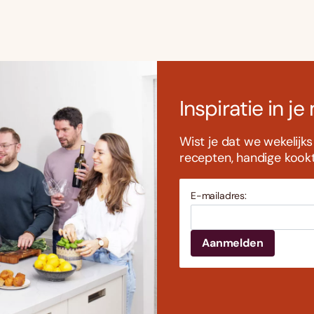
Inspiratie in je
Wist je dat we wekelijk
recepten, handige kookti
E-mailadres: