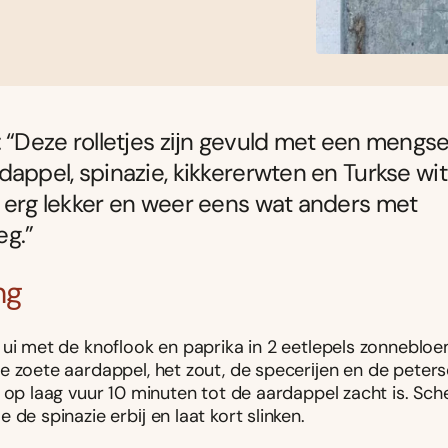
: “Deze rolletjes zĳn gevuld met een mengse
dappel, spinazie, kikkererwten en Turkse wit
 erg lekker en weer eens wat anders met
eg.”
ng
ui met de knoflook en paprika in 2 eetlepels zonnebloem
e zoete aardappel, het zout, de specerĳen en de peterse
 op laag vuur 10 minuten tot de aardappel zacht is. Sch
 de spinazie erbĳ en laat kort slinken.