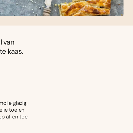
l van
te kaas.
olie glazig.
lie toe en
ep af en toe