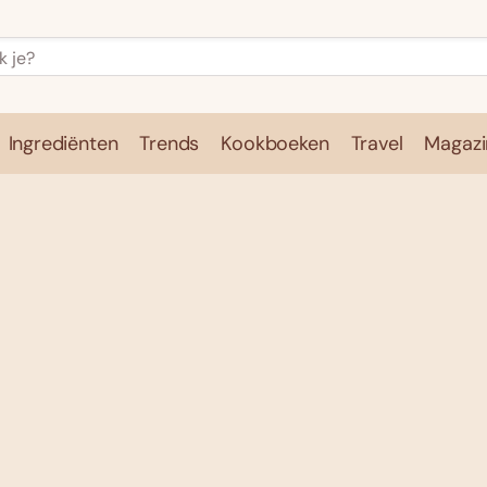
Ingrediënten
Trends
Kookboeken
Travel
Magazi
e
Kookschool
Ingrediënten
Trends
Kookboeken