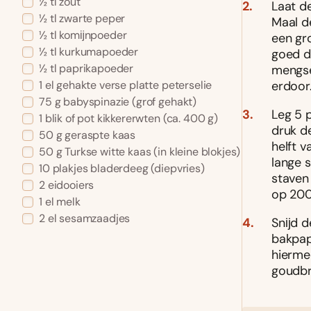
½ tl zout
Laat d
½ tl zwarte peper
Maal d
½ tl komĳnpoeder
een gr
½ tl kurkumapoeder
goed do
½ tl paprikapoeder
mengse
erdoor
1 el gehakte verse platte peterselie
75 g babyspinazie (grof gehakt)
Leg 5 
1 blik of pot kikkererwten (ca. 400 g)
druk d
50 g geraspte kaas
helft v
50 g Turkse witte kaas (in kleine blokjes)
lange 
10 plakjes bladerdeeg (diepvries)
staven
2 eidooiers
op 200
1 el melk
2 el sesamzaadjes
Snĳd d
bakpapi
hierme
goudbr