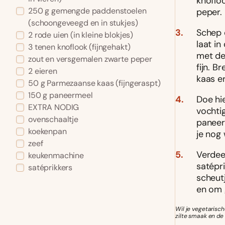
knoflo
250 g gemengde paddenstoelen
peper.
(schoongeveegd en in stukjes)
Schep 
2 rode uien (in kleine blokjes)
laat i
3 tenen knoflook (fijngehakt)
met de
zout en versgemalen zwarte peper
fijn. 
2 eieren
kaas e
50 g Parmezaanse kaas (fijngeraspt)
150 g paneermeel
Doe hi
EXTRA NODIG
vochtig
ovenschaaltje
paneer
koekenpan
je nog
zeef
Verdeel
keukenmachine
satépr
satéprikkers
scheutj
en om 
Wil je vegetarisc
zilte smaak en de 