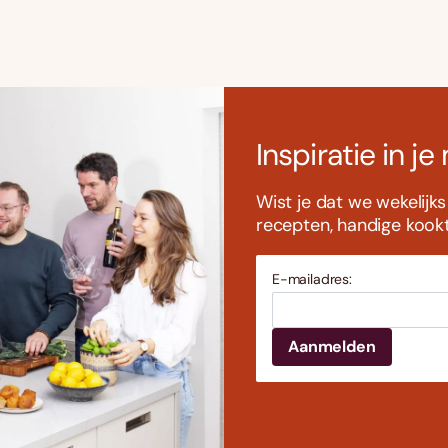
Inspiratie in je
Wist je dat we wekelijk
recepten, handige kookti
E-mailadres: