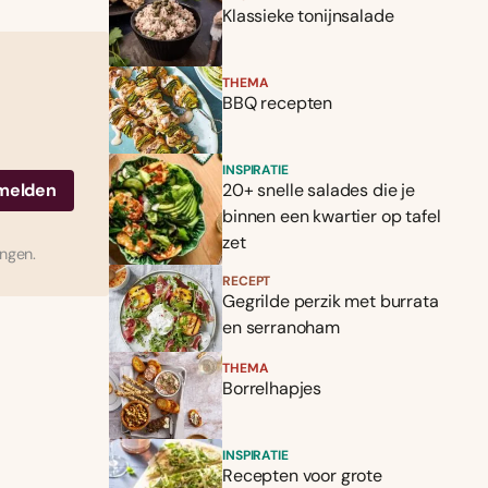
Klassieke tonijnsalade
THEMA
BBQ recepten
INSPIRATIE
20+ snelle salades die je
binnen een kwartier op tafel
zet
ingen.
RECEPT
Gegrilde perzik met burrata
en serranoham
THEMA
Borrelhapjes
INSPIRATIE
Recepten voor grote