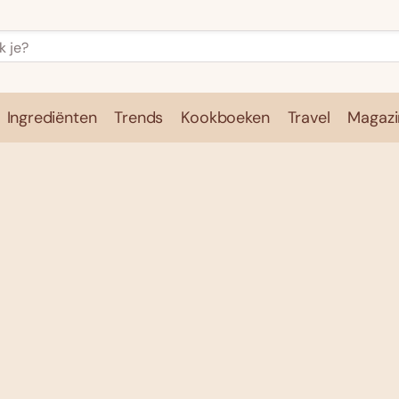
Ingrediënten
Trends
Kookboeken
Travel
Magazi
e
Kookschool
Ingrediënten
Trends
Kookboeken