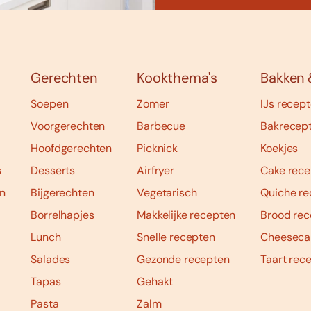
Gerechten
Kookthema's
Bakken 
Soepen
Zomer
IJs recep
Voorgerechten
Barbecue
Bakrecep
Hoofdgerechten
Picknick
Koekjes
s
Desserts
Airfryer
Cake rece
n
Bijgerechten
Vegetarisch
Quiche re
Borrelhapjes
Makkelijke recepten
Brood rec
Lunch
Snelle recepten
Cheeseca
Salades
Gezonde recepten
Taart rec
Tapas
Gehakt
Pasta
Zalm