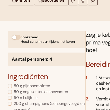
Printen
Beoordelen
Zeg je ke
Kookstand
prima veg
Houd scherm aan tijdens het koken
hoe!
Aantal personen: 4
Bereidi
Ingrediënten
1 Verw
cashew
50 g pijnboompitten
en laat
50 g ongezouten cashewnoten
50 ml olijfolie
Verhit 
250 g champignons (schoongeveegd en
vuur a
in vieren)