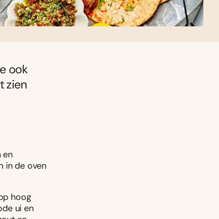
je ook
t zien
n en
n in de oven
 op hoog
ode ui en