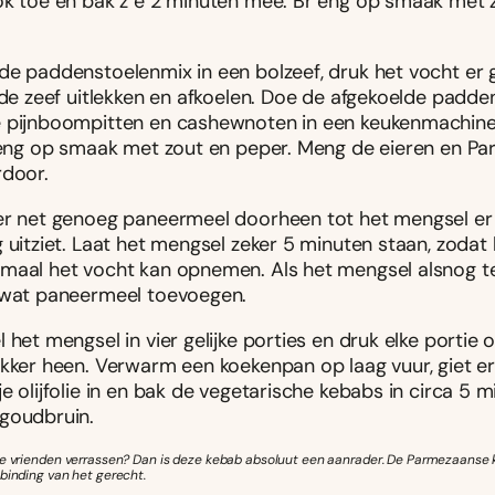
ok toe en bak z e 2 minuten mee. Br eng op smaak met 
de paddenstoelenmix in een bolzeef, druk het vocht er 
n de zeef uitlekken en afkoelen. Doe de afgekoelde padd
 pijnboompitten en cashewnoten in een keukenmachine
Breng op smaak met zout en peper. Meng de eieren en P
rdoor.
er net genoeg paneermeel doorheen tot het mengsel er
 uitziet. Laat het mengsel zeker 5 minuten staan, zodat
maal het vocht kan opnemen. Als het mengsel alsnog te 
 wat paneermeel toevoegen.
 het mengsel in vier gelijke porties en druk elke portie
ikker heen. Verwarm een koekenpan op laag vuur, giet e
e olijfolie in en bak de vegetarische kebabs in circa 5 
goudbruin.
he vrienden verrassen? Dan is deze kebab absoluut een aanrader. De Parmezaanse 
binding van het gerecht.