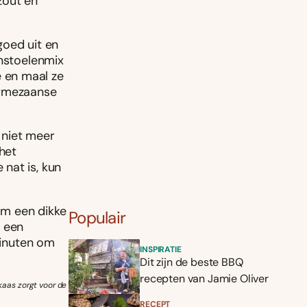
zout en
goed uit en
enstoelenmix
 en maal ze
armezaanse
 niet meer
 het
nat is, kun
 om een dikke
Populair
r een
minuten om
INSPIRATIE
Dit zijn de beste BBQ
recepten van Jamie Oliver
kaas zorgt voor de
RECEPT