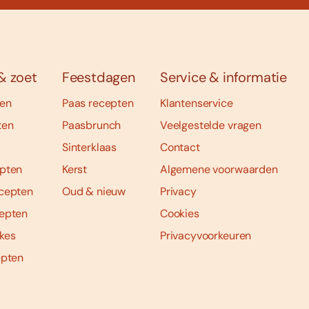
& zoet
Feestdagen
Service & informatie
ten
Paas recepten
Klantenservice
ten
Paasbrunch
Veelgestelde vragen
Sinterklaas
Contact
pten
Kerst
Algemene voorwaarden
cepten
Oud & nieuw
Privacy
epten
Cookies
kes
Privacyvoorkeuren
epten